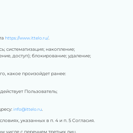
та
.
https://www.ittelo.ru/
ь; систематизация; накопление;
ние, доступ); блокирование; удаление;
о, какое произойдет ранее:
действует Пользователь;
дресу:
.
info@ittelo.ru
виях, указанных в п. 4 и п. 5 Согласия.
том числе с перечнем третьих лиц,