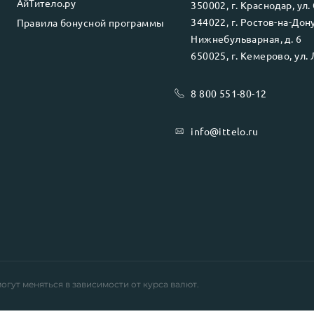
АйТитело.ру
350002
, г.
Краснодар
, ул.
344022
, г.
Ростов-на-Дон
Правила бонусной программы
Нижнебульварная, д. 6
650025
, г.
Кемерово
, ул.
8 800 551-80-12
info@ittelo.ru
огут меняться в зависимости от курса валют.