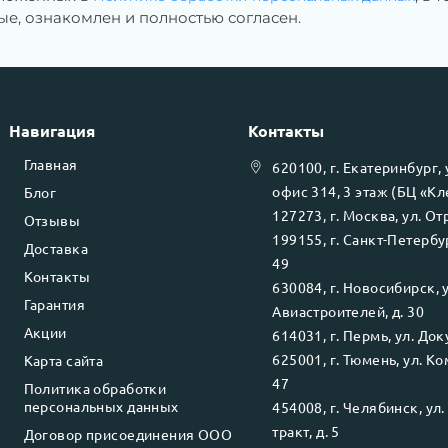
е, ознакомлен и полностью согласен.
Навигация
Контакты
Главная
620100
, г.
Екатеринбург
,
офис 314, 3 этаж (БЦ «К
Блог
127273
, г.
Москва
, ул.
Отр
Отзывы
199155
, г.
Санкт-Петербу
Доставка
49
Контакты
630084
, г.
Новосибирск
, 
Гарантия
Авиастроителей, д. 30
Акции
614031
, г.
Пермь
, ул.
Доку
625001
, г.
Тюмень
, ул.
Ко
Карта сайта
47
Политика обработки
персональных данных
454008
, г.
Челябинск
, ул
тракт, д. 5
Договор присоединения ООО