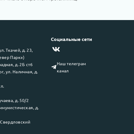
Социальные сети
 ул.
Ткачей, д. 23,
левер Парк»)
Наш телеграм
адная, д. 2Б ст6
канал
рг
, ул.
Наличная, д.
ул.
чаева, д. 50/2
ммунистическая, д.
.
Свердловский