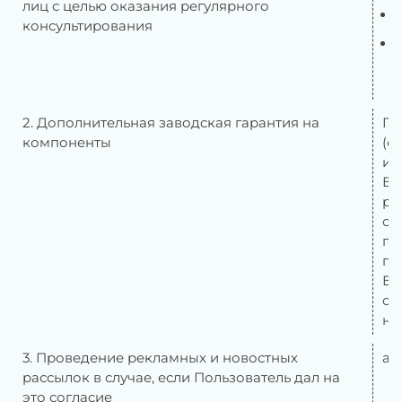
лиц с целью оказания регулярного
консультирования
2. Дополнительная заводская гарантия на
По
компоненты
(с
и 
Бр
ра
от
по
по
Бр
от
на
3. Проведение рекламных и новостных
ад
рассылок в случае, если Пользователь дал на
это согласие