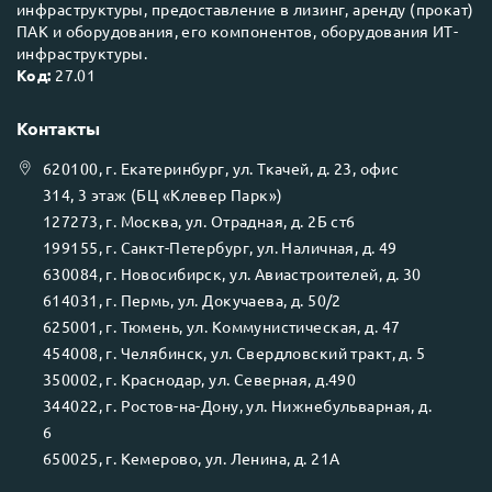
инфраструктуры, предоставление в лизинг, аренду (прокат)
ПАК и оборудования, его компонентов, оборудования ИТ-
инфраструктуры.
Код:
27.01
Контакты
620100
, г.
Екатеринбург
, ул.
Ткачей, д. 23, офис
314, 3 этаж (БЦ «Клевер Парк»)
127273
, г.
Москва
, ул.
Отрадная, д. 2Б ст6
199155
, г.
Санкт-Петербург
, ул.
Наличная, д. 49
630084
, г.
Новосибирск
, ул.
Авиастроителей, д. 30
614031
, г.
Пермь
, ул.
Докучаева, д. 50/2
625001
, г.
Тюмень
, ул.
Коммунистическая, д. 47
454008
, г.
Челябинск
, ул.
Свердловский тракт, д. 5
350002
, г.
Краснодар
, ул.
Северная, д.490
344022
, г.
Ростов-на-Дону
, ул.
Нижнебульварная, д.
6
650025
, г.
Кемерово
, ул.
Ленина, д. 21А