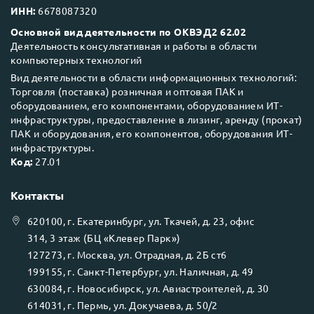
ИНН:
6678087320
Основной вид деятельности по ОКВЭД2 62.02
Деятельность консультативная и работы в области
компьютерных технологий
Вид деятельности в области информационных технологий:
Торговля (поставка) розничная и оптовая ПАК и
оборудованием, его компонентами, оборудованием ИТ-
инфраструктуры, предоставление в лизинг, аренду (прокат)
ПАК и оборудования, его компонентов, оборудования ИТ-
инфраструктуры.
Код:
27.01
Контакты
620100
, г.
Екатеринбург
, ул.
Ткачей, д. 23, офис
314, 3 этаж (БЦ «Клевер Парк»)
127273
, г.
Москва
, ул.
Отрадная, д. 2Б ст6
199155
, г.
Санкт-Петербург
, ул.
Наличная, д. 49
630084
, г.
Новосибирск
, ул.
Авиастроителей, д. 30
614031
, г.
Пермь
, ул.
Докучаева, д. 50/2