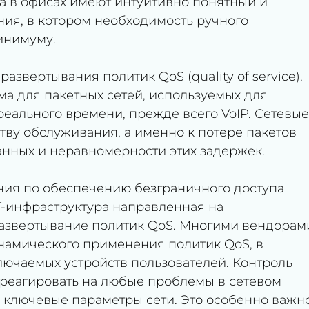
па в офисах имеют интуитивно понятный и
ия, в котором необходимость ручного
инимуму.
развертывания политик QoS (quality of service).
ма для пакетных сетей, используемых для
еального времени, прежде всего VoIP. Сетевые
тву обслуживания, а именно к потере пакетов
анных и неравномерности этих задержек.
ия по обеспечению безграничного доступа
T-инфраструктура направленная на
развертывание политик QoS. Многими вендорам
намического применения политик QoS, в
лючаемых устройств пользователей. Контроль
 реагировать на любые проблемы в сетевом
ь ключевые параметры сети. Это особенно важн