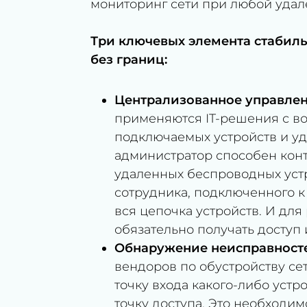
мониторинг сети при любой удале
Три ключевых элемента стабил
без границ:
Централизованное управлен
применяются IT-решения с в
подключаемых устройств и уд
администратор способен кон
удаленных беспроводных уст
сотрудника, подключенного к 
вся цепочка устройств. И дл
обязательно получать доступ 
Обнаружение неисправносте
вендоров по обустройству се
точку входа какого-либо устро
точку доступа. Это необходи