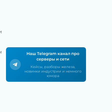
и
м
Наш Telegram канал про
серверы и сети
Кейсы, разборы железа,
новинки индустрии и немного
я
юмора