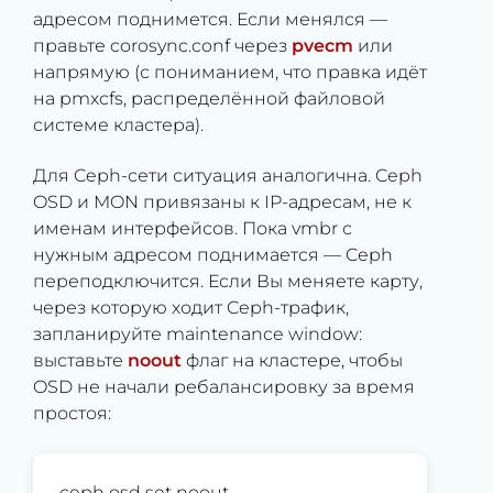
адресом поднимется. Если менялся —
правьте corosync.conf через
pvecm
или
напрямую (с пониманием, что правка идёт
на pmxcfs, распределённой файловой
системе кластера).
Для Ceph-сети ситуация аналогична. Ceph
OSD и MON привязаны к IP-адресам, не к
именам интерфейсов. Пока vmbr с
нужным адресом поднимается — Ceph
переподключится. Если Вы меняете карту,
через которую ходит Ceph-трафик,
запланируйте maintenance window:
выставьте
noout
флаг на кластере, чтобы
OSD не начали ребалансировку за время
простоя:
ceph osd set noout