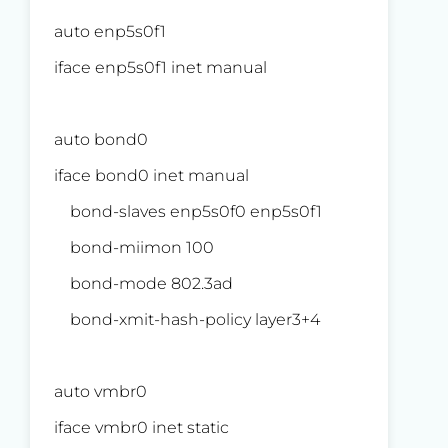
auto enp5s0f1
iface enp5s0f1 inet manual
auto bond0
iface bond0 inet manual
bond-slaves enp5s0f0 enp5s0f1
bond-miimon 100
bond-mode 802.3ad
bond-xmit-hash-policy layer3+4
auto vmbr0
iface vmbr0 inet static