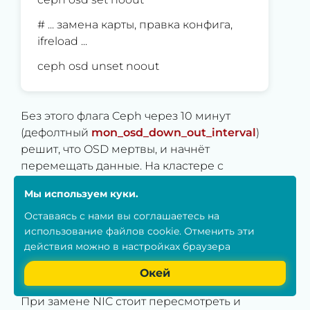
# ... замена карты, правка конфига,
ifreload ...
ceph osd unset noout
Без этого флага Ceph через 10 минут
(дефолтный
mon_osd_down_out_interval
)
решит, что OSD мертвы, и начнёт
перемещать данные. На кластере с
терабайтами — это часы лишней нагрузки.
Мы используем куки.
Оставаясь с нами вы соглашаетесь на
использование
файлов cookie
. Отменить эти
Безопасность сетевых
действия можно в настройках браузера
интерфейсов: promisc mode и
фильтрация
Окей
При замене NIC стоит пересмотреть и