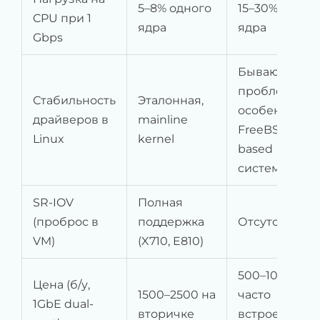
5–8% одного
15–30% одног
CPU при 1
ядра
ядра
Gbps
Бывают
проблемы,
Стабильность
Эталонная,
особенно в
драйверов в
mainline
FreeBSD-
Linux
kernel
based
системах
SR-IOV
Полная
(проброс в
поддержка
Отсутствует
VM)
(X710, E810)
500–1000,
Цена (б/у,
1500–2500 на
часто
1GbE dual-
вторичке
встроена в