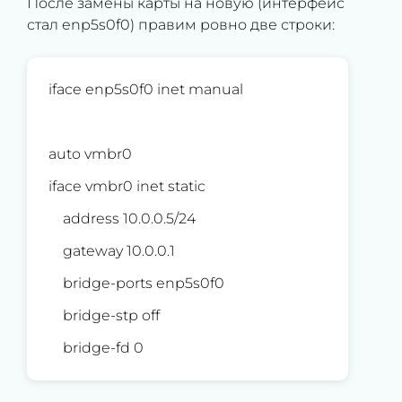
После замены карты на новую (интерфейс
стал enp5s0f0) правим ровно две строки:
iface enp5s0f0 inet manual
auto vmbr0
iface vmbr0 inet static
address 10.0.0.5/24
gateway 10.0.0.1
bridge-ports enp5s0f0
bridge-stp off
bridge-fd 0