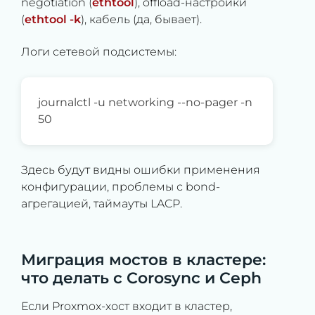
negotiation (
ethtool
), offload-настройки
(
ethtool -k
), кабель (да, бывает).
Логи сетевой подсистемы:
journalctl -u networking --no-pager -n
50
Здесь будут видны ошибки применения
конфигурации, проблемы с bond-
агрегацией, таймауты LACP.
Миграция мостов в кластере:
что делать с Corosync и Ceph
Если Proxmox-хост входит в кластер,