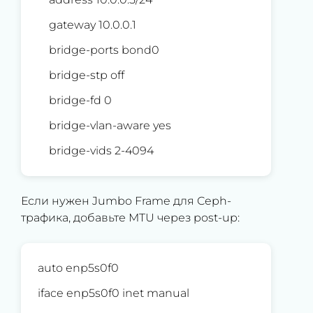
gateway 10.0.0.1
bridge-ports bond0
bridge-stp off
bridge-fd 0
bridge-vlan-aware yes
bridge-vids 2-4094
Если нужен Jumbo Frame для Ceph-
трафика, добавьте MTU через post-up:
auto enp5s0f0
iface enp5s0f0 inet manual