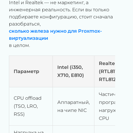
Intel и Realtek — не маркетинг, а
инженерная реальность. Если вы только
подбираете конфигурацию, стоит сначала
разобраться,
сколько железа нужно для Proxmox-
виртуализации
в целом.
Realtek
Intel (i350,
Параметр
(RTL8111,
X710, E810)
RTL8125)
Частично
CPU offload
Аппаратный,
программный
(TSO, LRO,
на чипе NIC
нагружает
RSS)
CPU
Нагрузка на