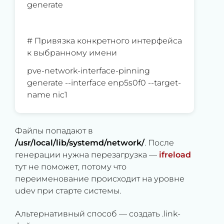
generate
# Привязка конкретного интерфейса
к выбранному имени
pve-network-interface-pinning
generate --interface enp5s0f0 --target-
name nic1
Файлы попадают в
/usr/local/lib/systemd/network/
. После
генерации нужна перезагрузка —
ifreload
тут не поможет, потому что
переименование происходит на уровне
udev при старте системы.
Альтернативный способ — создать .link-