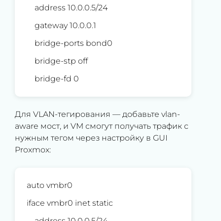
address 10.0.0.5/24
gateway 10.0.0.1
bridge-ports bond0
bridge-stp off
bridge-fd 0
Для VLAN-тегирования — добавьте vlan-
aware мост, и VM смогут получать трафик с
нужным тегом через настройку в GUI
Proxmox:
auto vmbr0
iface vmbr0 inet static
address 10.0.0.5/24