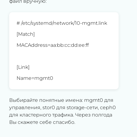
файл вручную:
# /etc/systemd/network/10-mgmt.link
[Match]
MACAddress=aa:bb:cc:dd:ee:ff
[Link]
Name=mgmt0
Выбирайте понятные имена: mgmt0 для
управления, stor0 для storage-сети, ceph0
для кластерного трафика. Через полгода
Вы скажете себе спасибо.