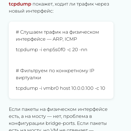
tcpdump
покажет, ходит ли трафик через
новый интерфейс:
# Слушаем трафик на физическом
интерфейсе — ARP, ICMP
tcpdump -i enp5s0f0 -c 20 -nn
# Фильтруем по конкретному IP
виртуалки
tcpdump -i vmbr0 host 10.0.0.100 -c 10
Если пакеты на физическом интерфейсе
есть, а на мосту — нет, проблема в
конфигурации bridge-ports. Если пакеты
есть на мосту, но VM не отвечает —