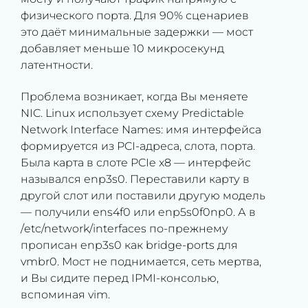
физического порта. Для 90% сценариев
это даёт минимальные задержки — мост
добавляет меньше 10 микросекунд
латентности.
Проблема возникает, когда Вы меняете
NIC. Linux использует схему Predictable
Network Interface Names: имя интерфейса
формируется из PCI-адреса, слота, порта.
Была карта в слоте PCIe x8 — интерфейс
назывался enp3s0. Переставили карту в
другой слот или поставили другую модель
— получили ens4f0 или enp5s0f0np0. А в
/etc/network/interfaces по-прежнему
прописан enp3s0 как bridge-ports для
vmbr0. Мост не поднимается, сеть мертва,
и Вы сидите перед IPMI-консолью,
вспоминая vim.