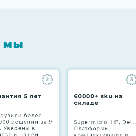
 мы
2
3
рантия 5 лет
60000+ sku на
складе
грузили более
000 решений за 9
Supermicro, HP, Dell
. Уверены в
Платформы,
лезе и нашей
комплектующие и