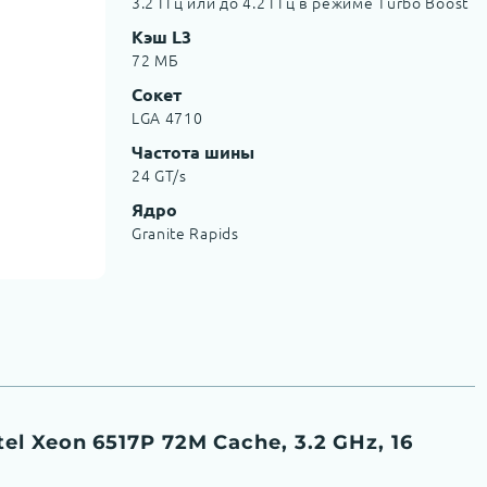
3.2 ГГц или до 4.2 ГГц в режиме Turbo Boost
Кэш L3
72 МБ
Сокет
LGA 4710
Частота шины
24 GT/s
Ядро
Granite Rapids
l Xeon 6517P 72M Cache, 3.2 GHz, 16