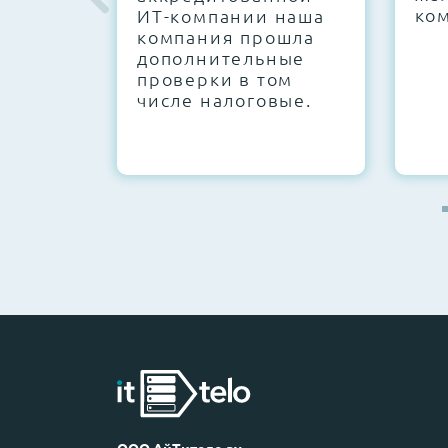
ко
ИТ-компании наша
компания прошла
дополнительные
проверки в том
числе налоговые.
ООО АйТитело.ру