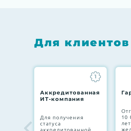
Для клиентов
1
Аккредитованная
Га
ИТ-компания
От
10 
Для получения
лет
статуса
же
аккредитованной