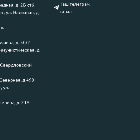
Наш телеграм
адная, д. 2Б ст6
канал
рг
, ул.
Наличная, д.
ул.
чаева, д. 50/2
ммунистическая, д.
.
Свердловский
Северная, д.490
у
, ул.
Ленина, д. 21А