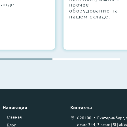
манде.
прочее
оборудование на
нашем складе.
Навигация
Контакты
Главная
620100
, г.
Екатеринбург
,
офис 314, 3 этаж (БЦ «К
Блог