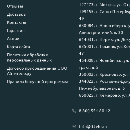
127273
, г.
Москва
, ул.
Отр
Отзывы
199155
, г.
Санкт-Петербу
Доставка
49
Контакты
630084
, г.
Новосибирск
, 
Гарантия
Авиастроителей, д. 30
Акции
614031
, г.
Пермь
, ул.
Доку
625001
, г.
Тюмень
, ул.
Ко
Карта сайта
47
Политика обработки
персональных данных
454008
, г.
Челябинск
, ул
тракт, д. 5
Договор присоединения ООО
АйТитело.ру
350002
, г.
Краснодар
, ул.
344022
, г.
Ростов-на-Дон
Правила бонусной программы
Нижнебульварная, д. 6
650025
, г.
Кемерово
, ул.
8 800 551-80-12
info@ittelo.ru