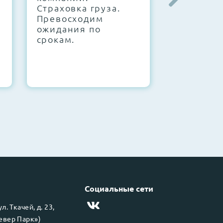
Страховка груза.
конфигур
Превосходим
Знаем, чт
ожидания по
работает.
срокам.
Социальные сети
 ул.
Ткачей, д. 23,
левер Парк»)