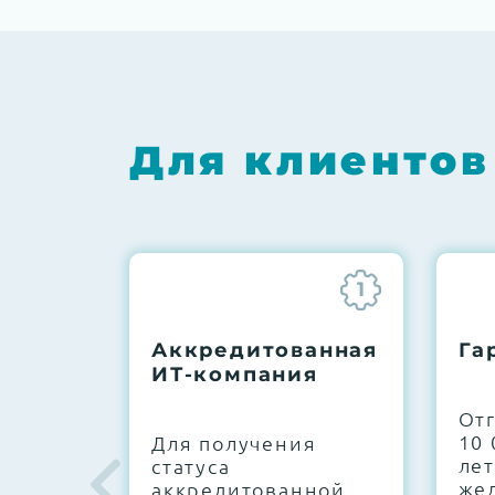
Для клиентов
1
Аккредитованная
Га
ИТ-компания
От
10 
Для получения
лет
статуса
же
аккредитованной