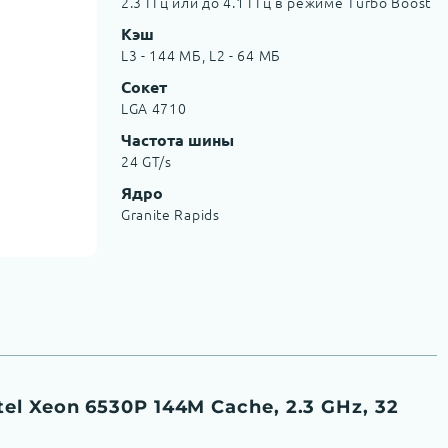
2.3 ГГц или до 4.1 ГГц в режиме Turbo Boost
Кэш
L3 - 144 МБ, L2 - 64 МБ
Сокет
LGA 4710
Частота шины
24 GT/s
Ядро
Granite Rapids
l Xeon 6530P 144M Cache, 2.3 GHz, 32