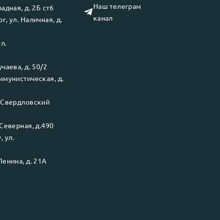
Наш телеграм
адная, д. 2Б ст6
канал
рг
, ул.
Наличная, д.
ул.
чаева, д. 50/2
ммунистическая, д.
.
Свердловский
Северная, д.490
у
, ул.
Ленина, д. 21А