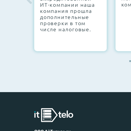
ко
ИТ-компании наша
компания прошла
дополнительные
проверки в том
числе налоговые.
ООО АйТитело.ру