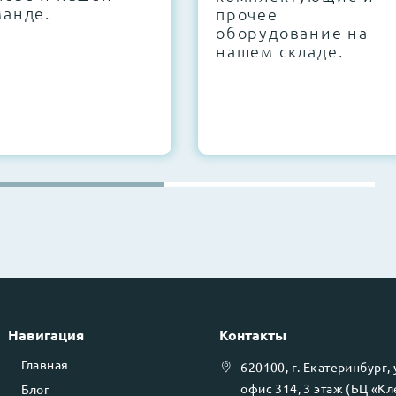
манде.
прочее
оборудование на
нашем складе.
Навигация
Контакты
Главная
620100
, г.
Екатеринбург
,
офис 314, 3 этаж (БЦ «К
Блог