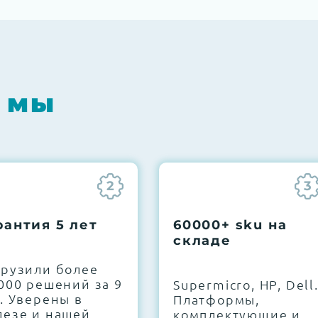
 мы
2
3
рантия 5 лет
60000+ sku на
складе
грузили более
000 решений за 9
Supermicro, HP, Dell
. Уверены в
Платформы,
лезе и нашей
комплектующие и