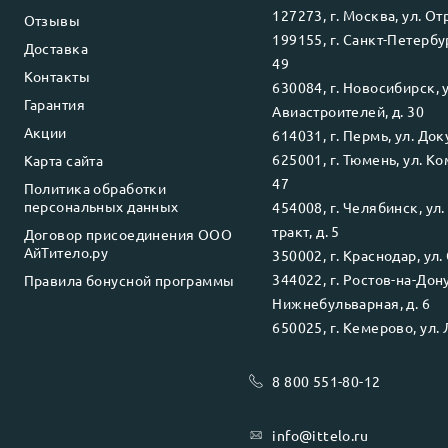
127273
, г.
Москва
, ул.
Отр
Отзывы
199155
, г.
Санкт-Петербу
Доставка
49
Контакты
630084
, г.
Новосибирск
, 
Гарантия
Авиастроителей, д. 30
Акции
614031
, г.
Пермь
, ул.
Доку
625001
, г.
Тюмень
, ул.
Ко
Карта сайта
47
Политика обработки
персональных данных
454008
, г.
Челябинск
, ул
тракт, д. 5
Договор присоединения ООО
АйТитело.ру
350002
, г.
Краснодар
, ул.
344022
, г.
Ростов-на-Дон
Правила бонусной программы
Нижнебульварная, д. 6
650025
, г.
Кемерово
, ул.
8 800 551-80-12
info@ittelo.ru