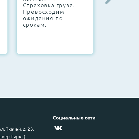
Страховка груза.
конфигур
Превосходим
Знаем, чт
ожидания по
работает.
срокам.
Социальные сети
 ул.
Ткачей, д. 23,
левер Парк»)