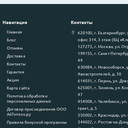
Навигация
Контакты
Главная
620100
, г.
Екатеринбург
,
офис 314, 3 этаж (БЦ «К
Блог
127273
, г.
Москва
, ул.
Отр
Отзывы
199155
, г.
Санкт-Петербу
Доставка
49
Контакты
630084
, г.
Новосибирск
, 
Гарантия
Авиастроителей, д. 30
Акции
614031
, г.
Пермь
, ул.
Доку
625001
, г.
Тюмень
, ул.
Ко
Карта сайта
47
Политика обработки
персональных данных
454008
, г.
Челябинск
, ул
тракт, д. 5
Договор присоединения ООО
АйТитело.ру
350002
, г.
Краснодар
, ул.
344022
, г.
Ростов-на-Дон
Правила бонусной программы