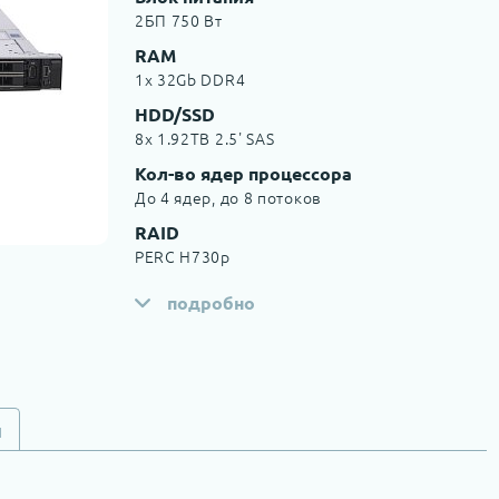
2БП 750 Вт
RAM
1x 32Gb DDR4
HDD/SSD
8x 1.92TB 2.5' SAS
Кол-во ядер процессора
До 4 ядер, до 8 потоков
RAID
PERC H730p
подробно
и