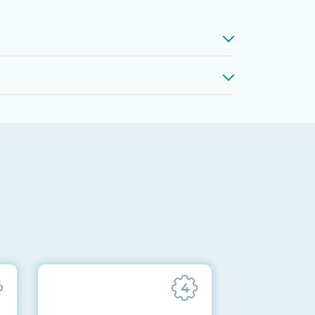
проверкой памяти, процессоров,
 до последних стабильных версий
ареек CMOS и вентиляторов при
ильности всех подсистем
отправляются вам перед отгрузкой
4