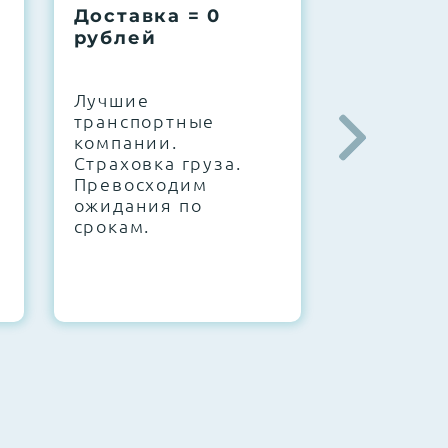
Доставка = 0
Соберем
рублей
вашу за
.
Лучшие
IT-архите
транспортные
штате. С
компании.
10000+
Страховка груза.
конфигур
Превосходим
Знаем, чт
ожидания по
работает.
срокам.