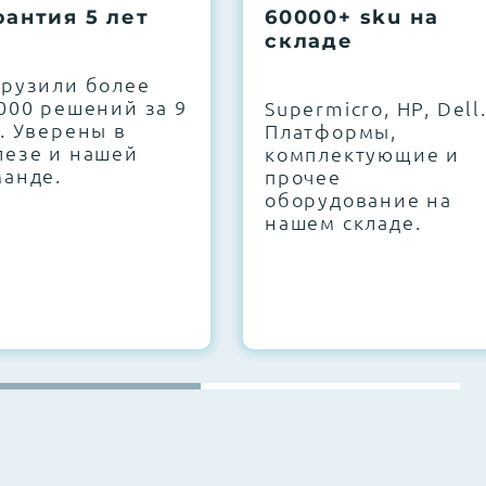
рантия 5 лет
60000+ sku на
складе
грузили более
000 решений за 9
Supermicro, HP, Dell
. Уверены в
Платформы,
лезе и нашей
комплектующие и
манде.
прочее
оборудование на
нашем складе.