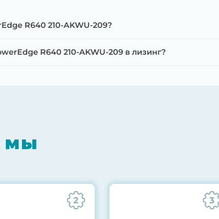
rEdge R640 210-AKWU-209?
werEdge R640 210-AKWU-209 в лизинг?
мпонентов на специализированном оборудовании с 
RAID-контроллеров, iLO/iDRAC и сетевых адаптеров
мпрессором, замена термоинтерфейсов, замена бат
 мы
0% нагрузкой в течение 72 часов для проверки стаб
ннего состояния сервера и результаты всех тестов 
2
3