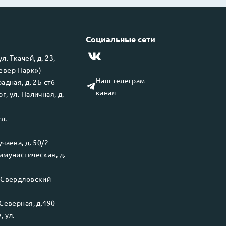
Социальные сети
 ул.
Ткачей, д. 23,
левер Парк»)
Наш телеграм
адная, д. 2Б ст6
канал
рг
, ул.
Наличная, д.
ул.
чаева, д. 50/2
ммунистическая, д.
.
Свердловский
Северная, д.490
у
, ул.