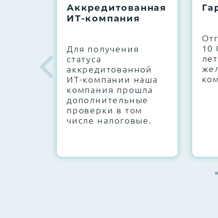
Аккредитованная
Га
ИТ-компания
Next Business Day (NBD)
От
10 
Для получения
лет
статуса
же
аккредитованной
ко
ИТ-компании наша
компания прошла
дополнительные
проверки в том
числе налоговые.