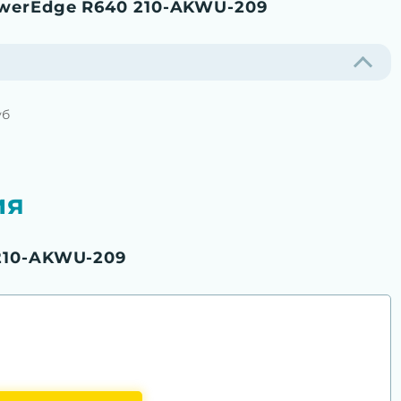
werEdge R640 210-AKWU-209
уб
ия
210-AKWU-209