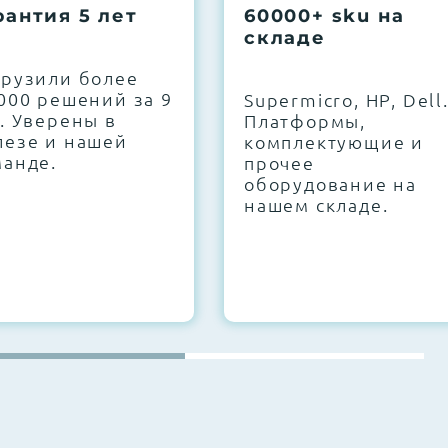
рантия 5 лет
60000+ sku на
складе
грузили более
000 решений за 9
Supermicro, HP, Dell
. Уверены в
Платформы,
лезе и нашей
комплектующие и
манде.
прочее
оборудование на
нашем складе.