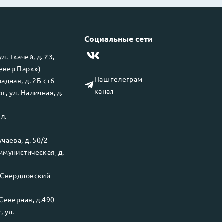
Социальные сети
 ул.
Ткачей, д. 23,
левер Парк»)
Наш телеграм
адная, д. 2Б ст6
канал
рг
, ул.
Наличная, д.
ул.
чаева, д. 50/2
ммунистическая, д.
.
Свердловский
Северная, д.490
у
, ул.