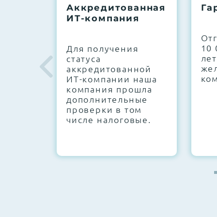
Аккредитованная
Га
ИТ-компания
Next Business Day (NBD)
От
10 
Для получения
лет
статуса
же
аккредитованной
ко
ИТ-компании наша
компания прошла
дополнительные
проверки в том
числе налоговые.