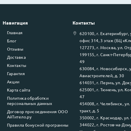
Навигация
Контакты
Главная
620100
, г.
Екатеринбург
,
офис 314, 3 этаж (БЦ «К
Блог
127273
, г.
Москва
, ул.
Отр
Отзывы
199155
, г.
Санкт-Петербу
Доставка
49
Контакты
630084
, г.
Новосибирск
, 
Гарантия
Авиастроителей, д. 30
Акции
614031
, г.
Пермь
, ул.
Доку
625001
, г.
Тюмень
, ул.
Ко
Карта сайта
47
Политика обработки
персональных данных
454008
, г.
Челябинск
, ул
тракт, д. 5
Договор присоединения ООО
АйТитело.ру
350002
, г.
Краснодар
, ул.
344022
, г.
Ростов-на-Дон
Правила бонусной программы