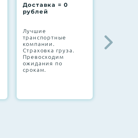
Доставка = 0
Соберем
рублей
вашу за
.
Лучшие
IT-архите
транспортные
штате. С
компании.
10000+
Страховка груза.
конфигур
Превосходим
Знаем, чт
ожидания по
работает.
срокам.