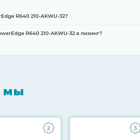
rEdge R640 210-AKWU-32?
werEdge R640 210-AKWU-32 в лизинг?
мпонентов на специализированном оборудовании с 
RAID-контроллеров, iLO/iDRAC и сетевых адаптеров
мпрессором, замена термоинтерфейсов, замена бат
 мы
0% нагрузкой в течение 72 часов для проверки стаб
ннего состояния сервера и результаты всех тестов 
2
3