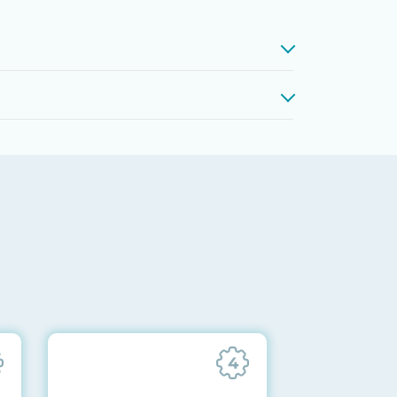
проверкой памяти, процессоров,
 до последних стабильных версий
ареек CMOS и вентиляторов при
ильности всех подсистем
отправляются вам перед отгрузкой
4