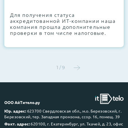
CMOS и вентиляторов при необходимости
Для получения статуса
Этап 4:
Стресс-тестирование под 100%
аккредитованной ИТ-компании наша
нагрузкой в течение 72 часов для
компания прошла дополнительные
проверки стабильности всех подсистем
проверки в том числе налоговые.
Этап 5:
Детальный фотоотчет внутреннего
состояния сервера и результаты всех
тестов отправляются вам перед отгрузкой
1 / 9
До 5 лет гарантии.
ООО АйТитело.ру
Юр. адрес:
623700 Свердловская обл., м.о. Березовский, г.
Березовский, тер. Западная промзона, ссор. 16, помещ. 39
Next Business Day (NBD)
Факт. адрес:
620100, г. Екатеринбург, ул. Ткачей, д. 23, офис