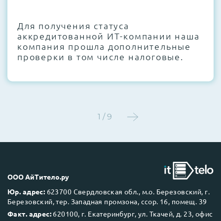
CMOS и вентиляторов при необходимости
Для получения статуса
Этап 4:
Стресс-тестирование под 100%
аккредитованной ИТ-компании наша
нагрузкой в течение 72 часов для
компания прошла дополнительные
проверки стабильности всех подсистем
проверки в том числе налоговые.
Этап 5:
Детальный фотоотчет внутреннего
состояния сервера и результаты всех
тестов отправляются вам перед отгрузкой
1 / 9
До 5 лет гарантии.
ООО АйТитело.ру
Юр. адрес:
623700 Свердловская обл., м.о. Березовский, г.
Березовский, тер. Западная промзона, ссор. 16, помещ. 39
Next Business Day (NBD)
Факт. адрес:
620100, г. Екатеринбург, ул. Ткачей, д. 23, офис