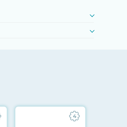
проверкой памяти, процессоров,
 до последних стабильных версий
ареек CMOS и вентиляторов при
ильности всех подсистем
отправляются вам перед отгрузкой
4