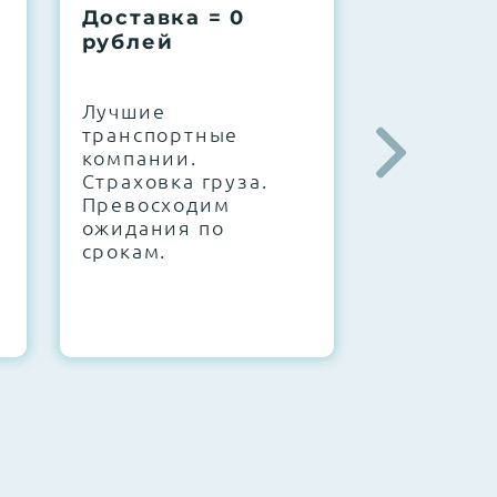
Доставка = 0
Соберем
рублей
вашу за
.
Лучшие
IT-архите
транспортные
штате. С
компании.
10000+
Страховка груза.
конфигур
Превосходим
Знаем, чт
ожидания по
работает.
срокам.