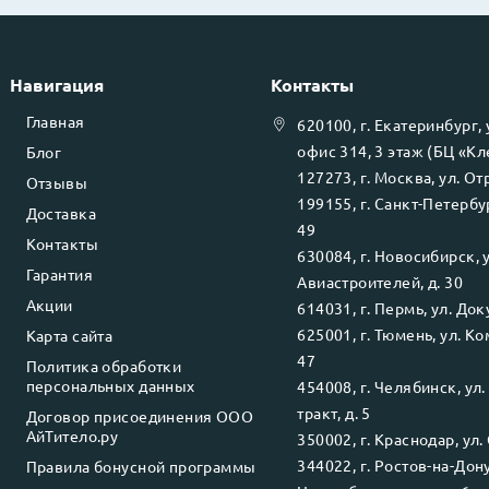
Навигация
Контакты
Главная
620100
, г.
Екатеринбург
,
офис 314, 3 этаж (БЦ «К
Блог
127273
, г.
Москва
, ул.
Отр
Отзывы
199155
, г.
Санкт-Петербу
Доставка
49
Контакты
630084
, г.
Новосибирск
, 
Гарантия
Авиастроителей, д. 30
Акции
614031
, г.
Пермь
, ул.
Доку
625001
, г.
Тюмень
, ул.
Ко
Карта сайта
47
Политика обработки
персональных данных
454008
, г.
Челябинск
, ул
тракт, д. 5
Договор присоединения ООО
АйТитело.ру
350002
, г.
Краснодар
, ул.
344022
, г.
Ростов-на-Дон
Правила бонусной программы