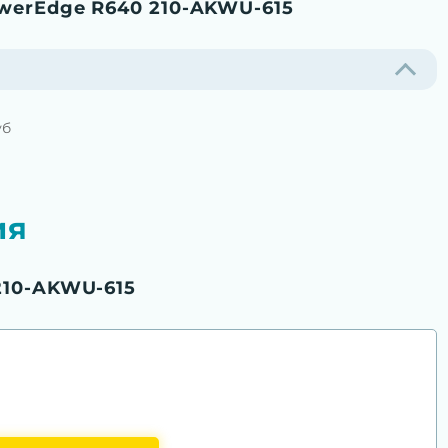
werEdge R640 210-AKWU-615
уб
ия
210-AKWU-615