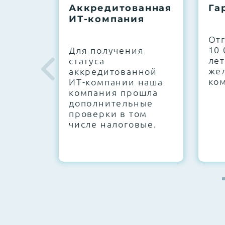
Аккредитованная
Га
ИТ-компания
Next Business Day (NBD)
От
10 
Для получения
лет
статуса
же
аккредитованной
ко
ИТ-компании наша
компания прошла
дополнительные
проверки в том
числе налоговые.