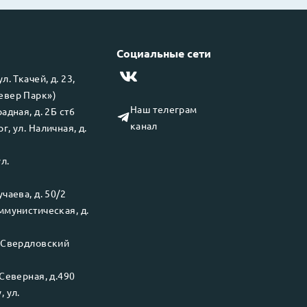
Социальные сети
 ул.
Ткачей, д. 23,
левер Парк»)
Наш телеграм
адная, д. 2Б ст6
канал
рг
, ул.
Наличная, д.
ул.
чаева, д. 50/2
ммунистическая, д.
.
Свердловский
Северная, д.490
у
, ул.