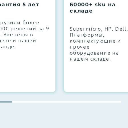
рантия 5 лет
60000+ sku на
складе
грузили более
000 решений за 9
Supermicro, HP, Dell
. Уверены в
Платформы,
лезе и нашей
комплектующие и
манде.
прочее
оборудование на
нашем складе.