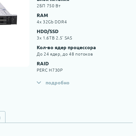
2БП 750 Вт
RAM
4x 32Gb DDR4
HDD/SSD
3x 1.6TB 2.5' SAS
Кол-во ядер процессора
До 24 ядер, до 48 потоков
RAID
PERC H730P
подробно
и