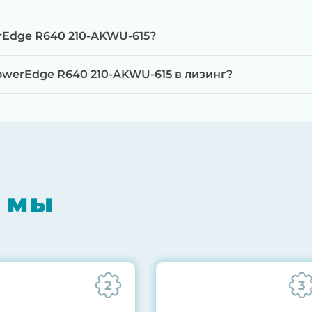
rEdge R640 210-AKWU-615?
werEdge R640 210-AKWU-615 в лизинг?
мпонентов на специализированном оборудовании с 
RAID-контроллеров, iLO/iDRAC и сетевых адаптеров
мпрессором, замена термоинтерфейсов, замена бат
 мы
0% нагрузкой в течение 72 часов для проверки стаб
ннего состояния сервера и результаты всех тестов 
2
3