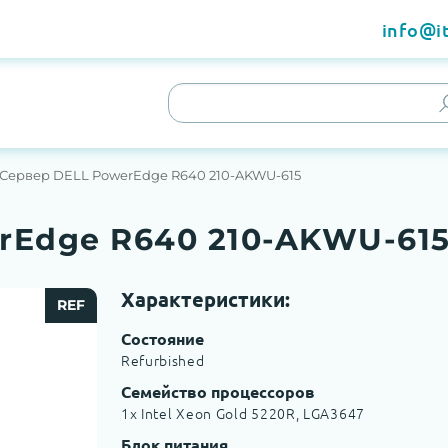
info@it
Сервер DELL PowerEdge R640 210-AKWU-615
rEdge R640 210-AKWU-61
Характеристики:
REF
Состояние
Refurbished
Семейство процессоров
1x Intel Xeon Gold 5220R, LGA3647
Блок питания