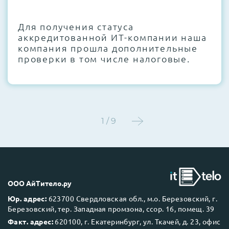
CMOS и вентиляторов при необходимости
Для получения статуса
Этап 4:
Стресс-тестирование под 100%
аккредитованной ИТ-компании наша
нагрузкой в течение 72 часов для
компания прошла дополнительные
проверки стабильности всех подсистем
проверки в том числе налоговые.
Этап 5:
Детальный фотоотчет внутреннего
состояния сервера и результаты всех
тестов отправляются вам перед отгрузкой
1 / 9
До 5 лет гарантии.
ООО АйТитело.ру
Юр. адрес:
623700 Свердловская обл., м.о. Березовский, г.
Березовский, тер. Западная промзона, ссор. 16, помещ. 39
Next Business Day (NBD)
Факт. адрес:
620100, г. Екатеринбург, ул. Ткачей, д. 23, офис