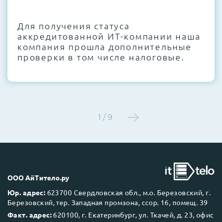
CMOS и вентиляторов при необходимости
Для получения статуса
Этап 4:
Стресс-тестирование под 100%
аккредитованной ИТ-компании наша
нагрузкой в течение 72 часов для
компания прошла дополнительные
проверки стабильности всех подсистем
проверки в том числе налоговые.
Этап 5:
Детальный фотоотчет внутреннего
состояния сервера и результаты всех
тестов отправляются вам перед отгрузкой
1 / 9
До 5 лет гарантии.
ООО АйТитело.ру
Юр. адрес:
623700 Свердловская обл., м.о. Березовский, г.
Березовский, тер. Западная промзона, ссор. 16, помещ. 39
Next Business Day (NBD)
Факт. адрес:
620100, г. Екатеринбург, ул. Ткачей, д. 23, офис