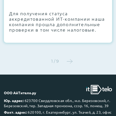
CMOS и вентиляторов при необходимости
Для получения статуса
Этап 4:
Стресс-тестирование под 100%
аккредитованной ИТ-компании наша
нагрузкой в течение 72 часов для
компания прошла дополнительные
проверки стабильности всех подсистем
проверки в том числе налоговые.
Этап 5:
Детальный фотоотчет внутреннего
состояния сервера и результаты всех
тестов отправляются вам перед отгрузкой
1 / 9
До 5 лет гарантии.
ООО АйТитело.ру
Юр. адрес:
623700 Свердловская обл., м.о. Березовский, г.
Березовский, тер. Западная промзона, ссор. 16, помещ. 39
Next Business Day (NBD)
Факт. адрес:
620100, г. Екатеринбург, ул. Ткачей, д. 23, офис