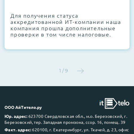
CMOS и вентиляторов при необходимости
Для получения статуса
Этап 4:
Стресс-тестирование под 100%
аккредитованной ИТ-компании наша
нагрузкой в течение 72 часов для
компания прошла дополнительные
проверки стабильности всех подсистем
проверки в том числе налоговые.
Этап 5:
Детальный фотоотчет внутреннего
состояния сервера и результаты всех
тестов отправляются вам перед отгрузкой
1 / 9
До 5 лет гарантии.
ООО АйТитело.ру
Юр. адрес:
623700 Свердловская обл., м.о. Березовский, г.
Березовский, тер. Западная промзона, ссор. 16, помещ. 39
Next Business Day (NBD)
Факт. адрес:
620100, г. Екатеринбург, ул. Ткачей, д. 23, офис