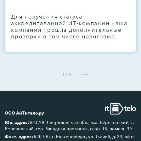
CMOS и вентиляторов при необходимости
Для получения статуса
Этап 4:
Стресс-тестирование под 100%
аккредитованной ИТ-компании наша
нагрузкой в течение 72 часов для
компания прошла дополнительные
проверки стабильности всех подсистем
проверки в том числе налоговые.
Этап 5:
Детальный фотоотчет внутреннего
состояния сервера и результаты всех
тестов отправляются вам перед отгрузкой
1 / 9
До 5 лет гарантии.
ООО АйТитело.ру
Юр. адрес:
623700 Свердловская обл., м.о. Березовский, г.
Березовский, тер. Западная промзона, ссор. 16, помещ. 39
Next Business Day (NBD)
Факт. адрес:
620100, г. Екатеринбург, ул. Ткачей, д. 23, офис