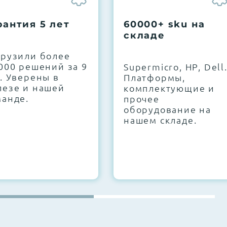
рантия 5 лет
60000+ sku на
складе
грузили более
000 решений за 9
Supermicro, HP, Dell
. Уверены в
Платформы,
лезе и нашей
комплектующие и
манде.
прочее
оборудование на
нашем складе.