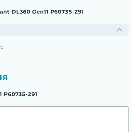
nt DL360 Gen11 P60735-291
уб
ия
1 P60735-291