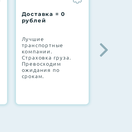
Доставка = 0
Соберем
рублей
вашу за
.
Лучшие
IT-архите
транспортные
штате. С
компании.
10000+
Страховка груза.
конфигур
Превосходим
Знаем, чт
ожидания по
работает.
срокам.