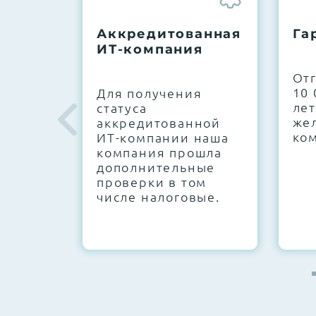
До 5 лет гарантии.
Аккредитованная
Га
ИТ-компания
Next Business Day (NBD)
От
10 
Для получения
лет
статуса
же
аккредитованной
ко
ИТ-компании наша
компания прошла
дополнительные
проверки в том
числе налоговые.