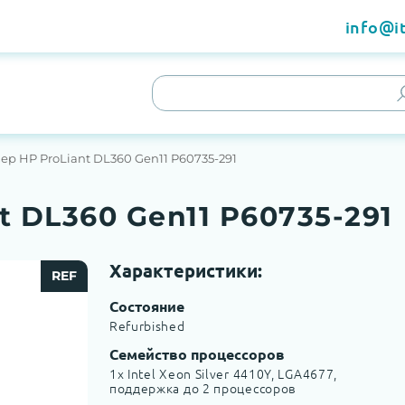
info@it
ер HP ProLiant DL360 Gen11 P60735-291
t DL360 Gen11 P60735-291
Характеристики:
REF
Состояние
Refurbished
Семейство процессоров
1x Intel Xeon Silver 4410Y, LGA4677,
поддержка до 2 процессоров