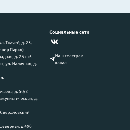
Социальные сети
 ул.
Ткачей, д. 23,
левер Парк»)
Наш телеграм
адная, д. 2Б ст6
канал
рг
, ул.
Наличная, д.
ул.
чаева, д. 50/2
ммунистическая, д.
.
Свердловский
Северная, д.490