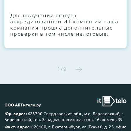
CMOS и вентиляторов при необходимости
Для получения статуса
Этап 4:
Стресс-тестирование под 100%
аккредитованной ИТ-компании наша
нагрузкой в течение 72 часов для
компания прошла дополнительные
проверки стабильности всех подсистем
проверки в том числе налоговые.
Этап 5:
Детальный фотоотчет внутреннего
состояния сервера и результаты всех
тестов отправляются вам перед отгрузкой
1 / 9
До 5 лет гарантии.
ООО АйТитело.ру
Юр. адрес:
623700 Свердловская обл., м.о. Березовский, г.
Березовский, тер. Западная промзона, ссор. 16, помещ. 39
Next Business Day (NBD)
Факт. адрес:
620100, г. Екатеринбург, ул. Ткачей, д. 23, офис