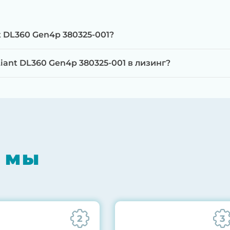
t DL360 Gen4p 380325-001?
ant DL360 Gen4p 380325-001 в лизинг?
мпонентов на специализированном оборудовании с 
RAID-контроллеров, iLO/iDRAC и сетевых адаптеров
мпрессором, замена термоинтерфейсов, замена бат
 мы
0% нагрузкой в течение 72 часов для проверки стаб
ннего состояния сервера и результаты всех тестов 
2
3