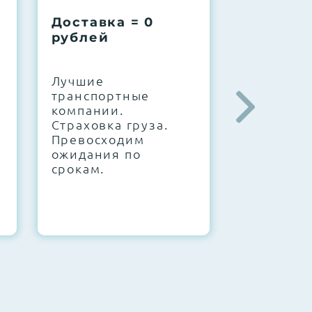
Доставка = 0
Соберем
рублей
вашу за
.
Лучшие
IT-архите
транспортные
штате. С
компании.
10000+
Страховка груза.
конфигур
Превосходим
Знаем, чт
ожидания по
работает.
срокам.