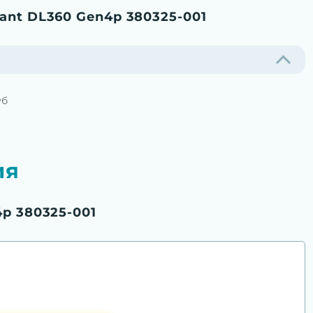
ant DL360 Gen4p 380325-001
уб
ия
4p 380325-001