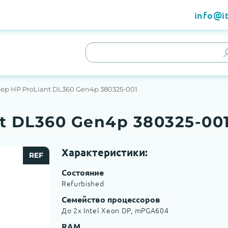
info@it
ер HP ProLiant DL360 Gen4p 380325-001
t DL360 Gen4p 380325-00
Характеристики:
REF
Состояние
Refurbished
Семейство процессоров
До 2x Intel Xeon DP, mPGA604
RAM