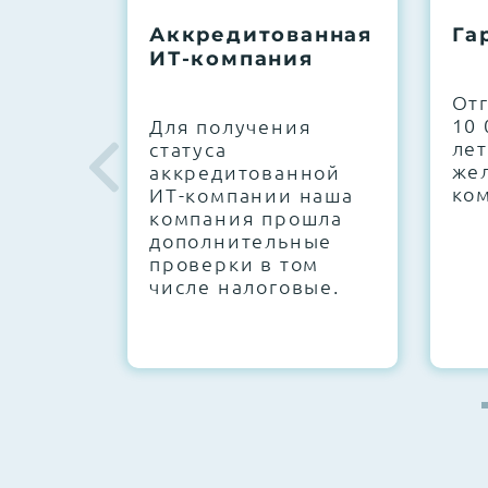
До 5 лет гарантии.
Аккредитованная
Га
ИТ-компания
Next Business Day (NBD)
От
10 
Для получения
лет
статуса
же
аккредитованной
ко
ИТ-компании наша
компания прошла
дополнительные
проверки в том
числе налоговые.