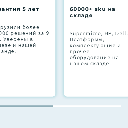
рантия 5 лет
60000+ sku на
складе
грузили более
000 решений за 9
Supermicro, HP, Dell
. Уверены в
Платформы,
лезе и нашей
комплектующие и
манде.
прочее
оборудование на
нашем складе.