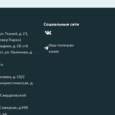
Социальные сети
 ул.
Ткачей, д. 23,
левер Парк»)
Наш телеграм
адная, д. 2Б ст6
канал
рг
, ул.
Наличная, д.
ул.
чаева, д. 50/2
ммунистическая, д.
.
Свердловский
Северная, д.490
у
, ул.