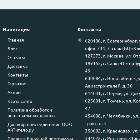
Навигация
Контакты
Главная
620100
, г.
Екатеринбург
,
офис 314, 3 этаж (БЦ «К
Блог
127273
, г.
Москва
, ул.
Отр
Отзывы
199155
, г.
Санкт-Петербу
Доставка
49
Контакты
630084
, г.
Новосибирск
, 
Гарантия
Авиастроителей, д. 30
Акции
614031
, г.
Пермь
, ул.
Доку
625001
, г.
Тюмень
, ул.
Ко
Карта сайта
47
Политика обработки
персональных данных
454008
, г.
Челябинск
, ул
тракт, д. 5
Договор присоединения ООО
АйТитело.ру
350002
, г.
Краснодар
, ул.
344022
, г.
Ростов-на-Дон
Правила бонусной программы