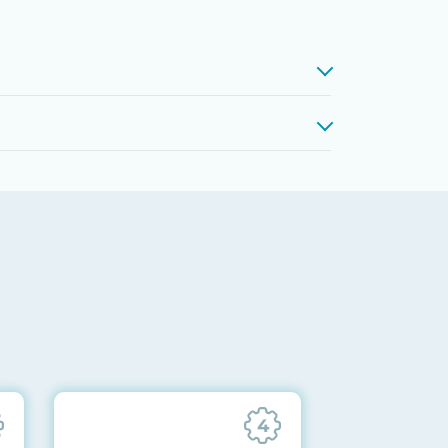
проверкой памяти, процессоров,
 до последних стабильных версий
ареек CMOS и вентиляторов при
ильности всех подсистем
отправляются вам перед отгрузкой
4