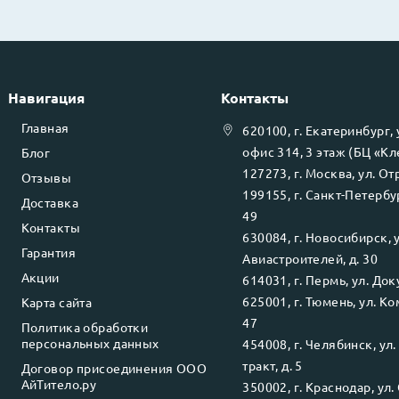
Навигация
Контакты
Главная
620100
, г.
Екатеринбург
,
офис 314, 3 этаж (БЦ «К
Блог
127273
, г.
Москва
, ул.
Отр
Отзывы
199155
, г.
Санкт-Петербу
Доставка
49
Контакты
630084
, г.
Новосибирск
, 
Гарантия
Авиастроителей, д. 30
Акции
614031
, г.
Пермь
, ул.
Доку
625001
, г.
Тюмень
, ул.
Ко
Карта сайта
47
Политика обработки
персональных данных
454008
, г.
Челябинск
, ул
тракт, д. 5
Договор присоединения ООО
АйТитело.ру
350002
, г.
Краснодар
, ул.