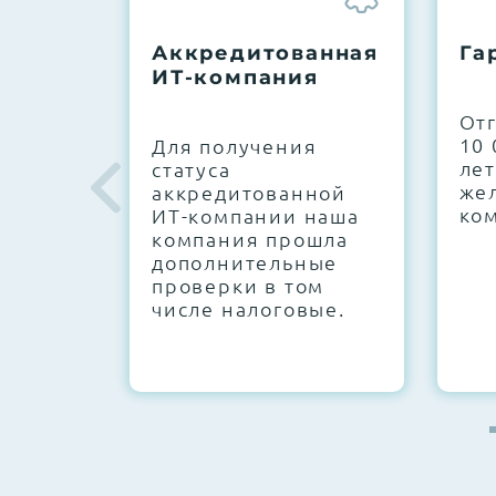
До 5 лет гарантии.
Аккредитованная
Га
ИТ-компания
Next Business Day (NBD)
От
10 
Для получения
лет
статуса
же
аккредитованной
ко
ИТ-компании наша
компания прошла
дополнительные
проверки в том
числе налоговые.