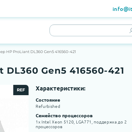
info@it
ер HP ProLiant DL360 Gen5 416560-421
t DL360 Gen5 416560-421
Характеристики:
REF
Состояние
Refurbished
Семейство процессоров
1x Intel Xeon 5120, LGA771, поддержка до 2
процессоров