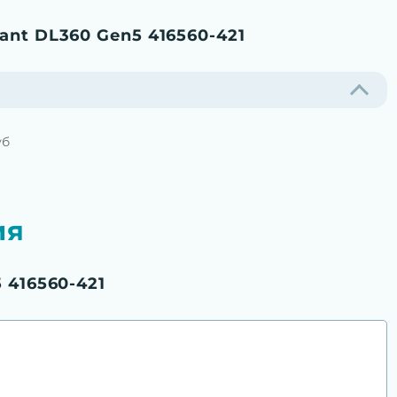
ant DL360 Gen5 416560-421
уб
ия
 416560-421