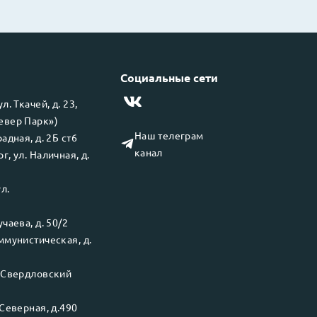
Социальные сети
 ул.
Ткачей, д. 23,
левер Парк»)
Наш телеграм
адная, д. 2Б ст6
канал
рг
, ул.
Наличная, д.
ул.
чаева, д. 50/2
ммунистическая, д.
.
Свердловский
Северная, д.490