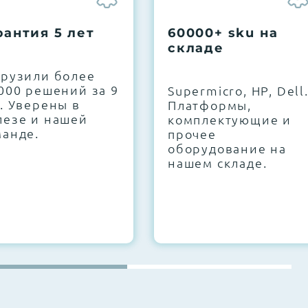
рантия 5 лет
60000+ sku на
складе
грузили более
000 решений за 9
Supermicro, HP, Dell
. Уверены в
Платформы,
лезе и нашей
комплектующие и
манде.
прочее
оборудование на
нашем складе.