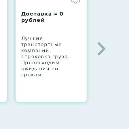
Доставка = 0
Соберем
рублей
вашу за
.
Лучшие
IT-архите
транспортные
штате. С
компании.
10000+
Страховка груза.
конфигур
Превосходим
Знаем, чт
ожидания по
работает.
срокам.