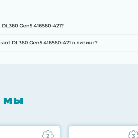
 DL360 Gen5 416560-421?
ant DL360 Gen5 416560-421 в лизинг?
мпонентов на специализированном оборудовании с 
RAID-контроллеров, iLO/iDRAC и сетевых адаптеров
мпрессором, замена термоинтерфейсов, замена бат
 мы
0% нагрузкой в течение 72 часов для проверки стаб
ннего состояния сервера и результаты всех тестов 
2
3