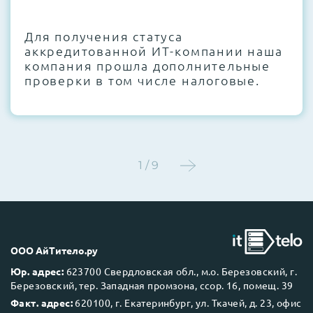
CMOS и вентиляторов при необходимости
Для получения статуса
Этап 4:
Стресс-тестирование под 100%
аккредитованной ИТ-компании наша
нагрузкой в течение 72 часов для
компания прошла дополнительные
проверки стабильности всех подсистем
проверки в том числе налоговые.
Этап 5:
Детальный фотоотчет внутреннего
состояния сервера и результаты всех
тестов отправляются вам перед отгрузкой
1 / 9
До 5 лет гарантии.
ООО АйТитело.ру
Юр. адрес:
623700 Свердловская обл., м.о. Березовский, г.
Березовский, тер. Западная промзона, ссор. 16, помещ. 39
Next Business Day (NBD)
Факт. адрес:
620100, г. Екатеринбург, ул. Ткачей, д. 23, офис