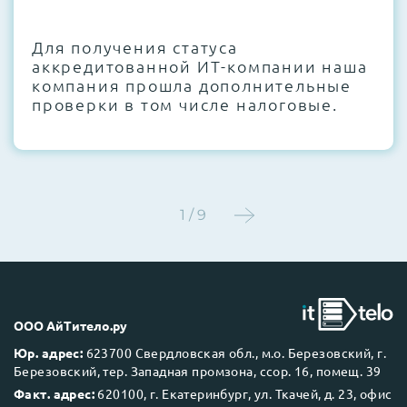
CMOS и вентиляторов при необходимости
Для получения статуса
Этап 4:
Стресс-тестирование под 100%
аккредитованной ИТ-компании наша
нагрузкой в течение 72 часов для
компания прошла дополнительные
проверки стабильности всех подсистем
проверки в том числе налоговые.
Этап 5:
Детальный фотоотчет внутреннего
состояния сервера и результаты всех
тестов отправляются вам перед отгрузкой
1 / 9
До 5 лет гарантии.
ООО АйТитело.ру
Юр. адрес:
623700 Свердловская обл., м.о. Березовский, г.
Березовский, тер. Западная промзона, ссор. 16, помещ. 39
Next Business Day (NBD)
Факт. адрес:
620100, г. Екатеринбург, ул. Ткачей, д. 23, офис