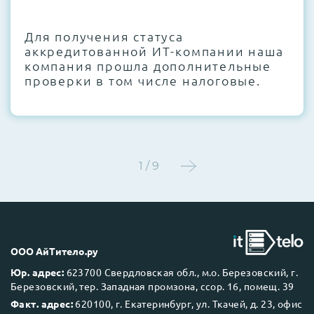
CMOS и вентиляторов при необходимости
Для получения статуса
Этап 4:
Стресс-тестирование под 100%
аккредитованной ИТ-компании наша
нагрузкой в течение 72 часов для
компания прошла дополнительные
проверки стабильности всех подсистем
проверки в том числе налоговые.
Этап 5:
Детальный фотоотчет внутреннего
состояния сервера и результаты всех
тестов отправляются вам перед отгрузкой
1 / 9
До 5 лет гарантии.
ООО АйТитело.ру
Юр. адрес:
623700 Свердловская обл., м.о. Березовский, г.
Березовский, тер. Западная промзона, ссор. 16, помещ. 39
Next Business Day (NBD)
Факт. адрес:
620100, г. Екатеринбург, ул. Ткачей, д. 23, офис