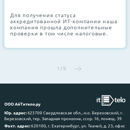
CMOS и вентиляторов при необходимости
Для получения статуса
Этап 4:
Стресс-тестирование под 100%
аккредитованной ИТ-компании наша
нагрузкой в течение 72 часов для
компания прошла дополнительные
проверки стабильности всех подсистем
проверки в том числе налоговые.
Этап 5:
Детальный фотоотчет внутреннего
состояния сервера и результаты всех
тестов отправляются вам перед отгрузкой
1 / 9
До 5 лет гарантии.
ООО АйТитело.ру
Юр. адрес:
623700 Свердловская обл., м.о. Березовский, г.
Березовский, тер. Западная промзона, ссор. 16, помещ. 39
Next Business Day (NBD)
Факт. адрес:
620100, г. Екатеринбург, ул. Ткачей, д. 23, офис