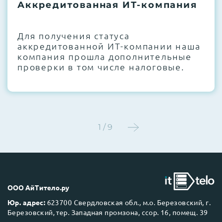
термоинтерфейсов, замена батареек
Аккредитованная ИТ-компания
CMOS и вентиляторов при необходимости
Для получения статуса
Этап 4:
Стресс-тестирование под 100%
аккредитованной ИТ-компании наша
нагрузкой в течение 72 часов для
компания прошла дополнительные
проверки стабильности всех подсистем
проверки в том числе налоговые.
Этап 5:
Детальный фотоотчет внутреннего
состояния сервера и результаты всех
тестов отправляются вам перед отгрузкой
1 / 9
До 5 лет гарантии.
ООО АйТитело.ру
Юр. адрес:
623700 Свердловская обл., м.о. Березовский, г.
Березовский, тер. Западная промзона, ссор. 16, помещ. 39
Next Business Day (NBD)