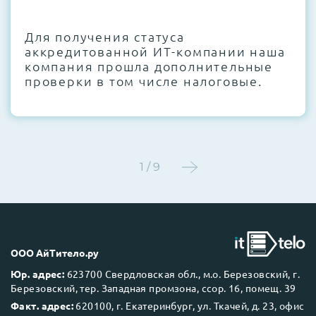
CMOS и вентиляторов при необходимости
Для получения статуса
Этап 4:
Стресс-тестирование под 100%
аккредитованной ИТ-компании наша
нагрузкой в течение 72 часов для
компания прошла дополнительные
проверки стабильности всех подсистем
проверки в том числе налоговые.
Этап 5:
Детальный фотоотчет внутреннего
состояния сервера и результаты всех
тестов отправляются вам перед отгрузкой
1 / 9
До 5 лет гарантии.
ООО АйТитело.ру
Юр. адрес:
623700 Свердловская обл., м.о. Березовский, г.
Березовский, тер. Западная промзона, ссор. 16, помещ. 39
Next Business Day (NBD)
Факт. адрес:
620100, г. Екатеринбург, ул. Ткачей, д. 23, офис