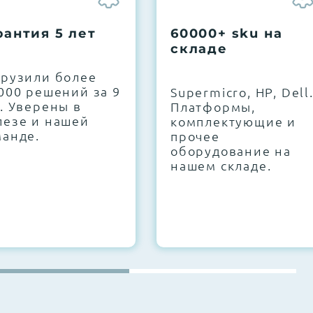
рантия 5 лет
60000+ sku на
складе
грузили более
000 решений за 9
Supermicro, HP, Dell
. Уверены в
Платформы,
лезе и нашей
комплектующие и
манде.
прочее
оборудование на
нашем складе.