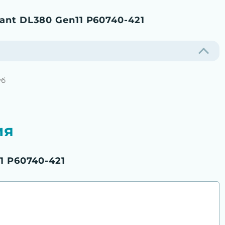
ant DL380 Gen11 P60740-421
уб
ия
1 P60740-421