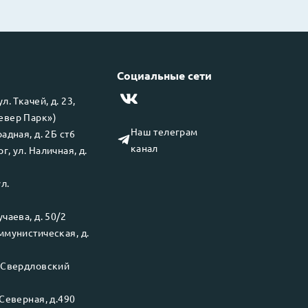
Социальные сети
 ул.
Ткачей, д. 23,
левер Парк»)
Наш телеграм
адная, д. 2Б ст6
канал
рг
, ул.
Наличная, д.
ул.
чаева, д. 50/2
ммунистическая, д.
.
Свердловский
Северная, д.490