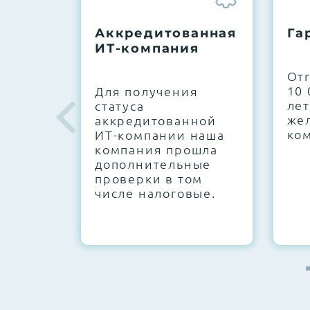
До 5 лет гарантии.
Аккредитованная
Га
ИТ-компания
Next Business Day (NBD)
От
10 
Для получения
лет
статуса
же
аккредитованной
ко
ИТ-компании наша
компания прошла
дополнительные
проверки в том
числе налоговые.