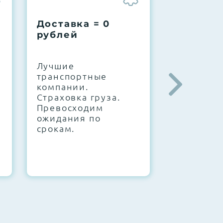
Доставка = 0
Соберем
рублей
вашу за
.
Лучшие
IT-архите
транспортные
штате. С
компании.
10000+
Страховка груза.
конфигур
Превосходим
Знаем, чт
ожидания по
работает.
срокам.