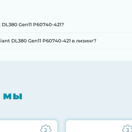
 DL380 Gen11 P60740-421?
ant DL380 Gen11 P60740-421 в лизинг?
мпонентов на специализированном оборудовании с 
RAID-контроллеров, iLO/iDRAC и сетевых адаптеров
мпрессором, замена термоинтерфейсов, замена бат
 мы
0% нагрузкой в течение 72 часов для проверки стаб
ннего состояния сервера и результаты всех тестов 
2
3