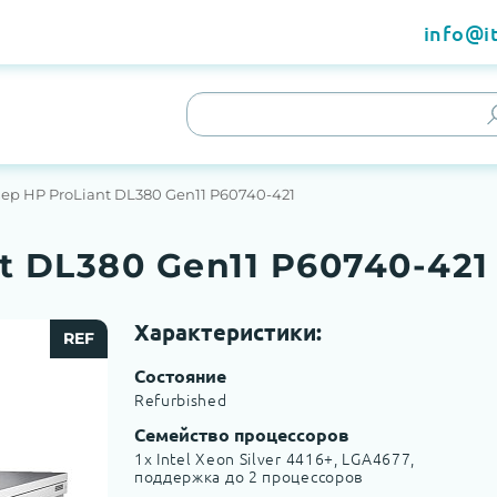
info@it
ер HP ProLiant DL380 Gen11 P60740-421
t DL380 Gen11 P60740-421
Характеристики:
REF
Состояние
Refurbished
Семейство процессоров
1x Intel Xeon Silver 4416+, LGA4677,
поддержка до 2 процессоров