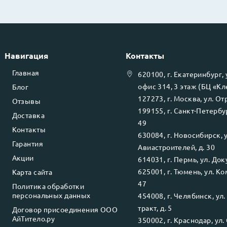
Навигация
Контакты
Главная
620100
, г.
Екатеринбург
,
офис 314, 3 этаж (БЦ «К
Блог
127273
, г.
Москва
, ул.
Отр
Отзывы
199155
, г.
Санкт-Петербу
Доставка
49
Контакты
630084
, г.
Новосибирск
, 
Гарантия
Авиастроителей, д. 30
Акции
614031
, г.
Пермь
, ул.
Доку
625001
, г.
Тюмень
, ул.
Ко
Карта сайта
47
Политика обработки
персональных данных
454008
, г.
Челябинск
, ул
тракт, д. 5
Договор присоединения ООО
АйТитело.ру
350002
, г.
Краснодар
, ул.