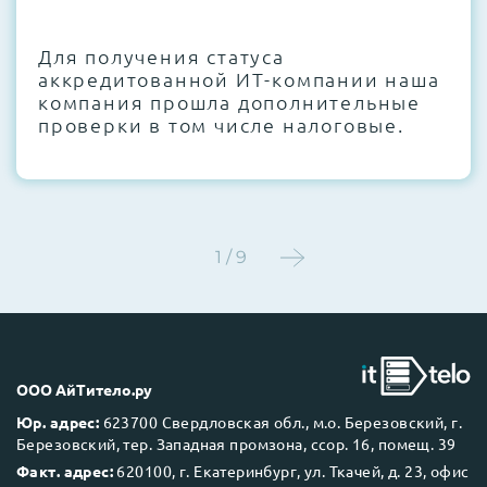
CMOS и вентиляторов при необходимости
Для получения статуса
Этап 4:
Стресс-тестирование под 100%
аккредитованной ИТ-компании наша
нагрузкой в течение 72 часов для
компания прошла дополнительные
проверки стабильности всех подсистем
проверки в том числе налоговые.
Этап 5:
Детальный фотоотчет внутреннего
состояния сервера и результаты всех
тестов отправляются вам перед отгрузкой
1 / 9
До 5 лет гарантии.
ООО АйТитело.ру
Юр. адрес:
623700 Свердловская обл., м.о. Березовский, г.
Березовский, тер. Западная промзона, ссор. 16, помещ. 39
Next Business Day (NBD)
Факт. адрес:
620100, г. Екатеринбург, ул. Ткачей, д. 23, офис