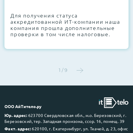
CMOS и вентиляторов при необходимости
Для получения статуса
Этап 4:
Стресс-тестирование под 100%
аккредитованной ИТ-компании наша
нагрузкой в течение 72 часов для
компания прошла дополнительные
проверки стабильности всех подсистем
проверки в том числе налоговые.
Этап 5:
Детальный фотоотчет внутреннего
состояния сервера и результаты всех
тестов отправляются вам перед отгрузкой
1 / 9
До 5 лет гарантии.
ООО АйТитело.ру
Юр. адрес:
623700 Свердловская обл., м.о. Березовский, г.
Березовский, тер. Западная промзона, ссор. 16, помещ. 39
Next Business Day (NBD)
Факт. адрес:
620100, г. Екатеринбург, ул. Ткачей, д. 23, офис