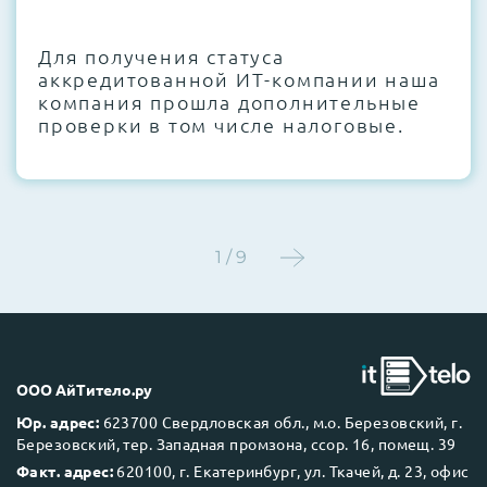
CMOS и вентиляторов при необходимости
Для получения статуса
Этап 4:
Стресс-тестирование под 100%
аккредитованной ИТ-компании наша
нагрузкой в течение 72 часов для
компания прошла дополнительные
проверки стабильности всех подсистем
проверки в том числе налоговые.
Этап 5:
Детальный фотоотчет внутреннего
состояния сервера и результаты всех
тестов отправляются вам перед отгрузкой
1 / 9
До 5 лет гарантии.
ООО АйТитело.ру
Юр. адрес:
623700 Свердловская обл., м.о. Березовский, г.
Березовский, тер. Западная промзона, ссор. 16, помещ. 39
Next Business Day (NBD)
Факт. адрес:
620100, г. Екатеринбург, ул. Ткачей, д. 23, офис