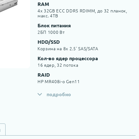
RAM
4x 32GB ECC DDR5 RDIMM, до 32 планок,
макс. 4TB
Блок питания
2БП 1000 Вт
HDD/SSD
Корзина на 8х 2.5' SAS/SATA
Кол-во ядер процессора
16 ядер, 32 потока
RAID
HP MR408i-o Gen11
подробно
и