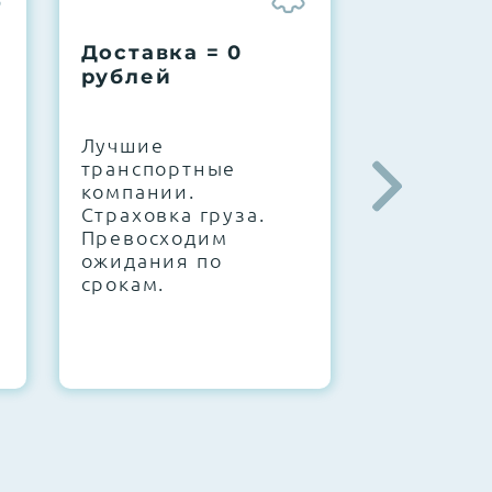
Доставка = 0
Соберем
рублей
вашу за
.
Лучшие
IT-архите
транспортные
штате. С
компании.
10000+
Страховка груза.
конфигур
Превосходим
Знаем, чт
ожидания по
работает.
срокам.