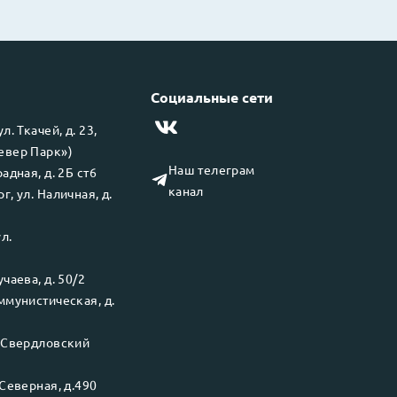
Социальные сети
 ул.
Ткачей, д. 23,
левер Парк»)
Наш телеграм
адная, д. 2Б ст6
канал
рг
, ул.
Наличная, д.
ул.
чаева, д. 50/2
ммунистическая, д.
.
Свердловский
Северная, д.490