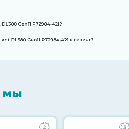
 DL380 Gen11 P72984-421?
ant DL380 Gen11 P72984-421 в лизинг?
мпонентов на специализированном оборудовании с 
RAID-контроллеров, iLO/iDRAC и сетевых адаптеров
мпрессором, замена термоинтерфейсов, замена бат
 мы
0% нагрузкой в течение 72 часов для проверки стаб
ннего состояния сервера и результаты всех тестов 
2
3