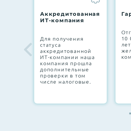
До 5 лет гарантии.
Аккредитованная
Га
ИТ-компания
Next Business Day (NBD)
От
10 
Для получения
лет
статуса
же
аккредитованной
ко
ИТ-компании наша
компания прошла
дополнительные
проверки в том
числе налоговые.