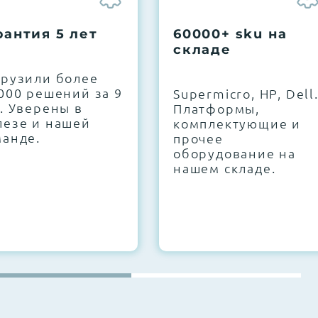
рантия 5 лет
60000+ sku на
складе
грузили более
000 решений за 9
Supermicro, HP, Dell
. Уверены в
Платформы,
лезе и нашей
комплектующие и
манде.
прочее
оборудование на
нашем складе.