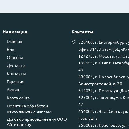
Навигация
Контакты
Главная
620100
, г.
Екатеринбург
,
офис 314, 3 этаж (БЦ «К
Блог
127273
, г.
Москва
, ул.
Отр
Отзывы
199155
, г.
Санкт-Петербу
Доставка
49
Контакты
630084
, г.
Новосибирск
, 
Гарантия
Авиастроителей, д. 30
Акции
614031
, г.
Пермь
, ул.
Доку
625001
, г.
Тюмень
, ул.
Ко
Карта сайта
47
Политика обработки
персональных данных
454008
, г.
Челябинск
, ул
тракт, д. 5
Договор присоединения ООО
АйТитело.ру
350002
, г.
Краснодар
, ул.