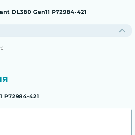
ant DL380 Gen11 P72984-421
уб
ия
1 P72984-421