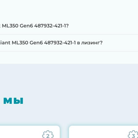
 ML350 Gen6 487932-421-1?
ant ML350 Gen6 487932-421-1 в лизинг?
мпонентов на специализированном оборудовании с 
RAID-контроллеров, iLO/iDRAC и сетевых адаптеров
мпрессором, замена термоинтерфейсов, замена бат
 мы
0% нагрузкой в течение 72 часов для проверки стаб
ннего состояния сервера и результаты всех тестов 
2
3