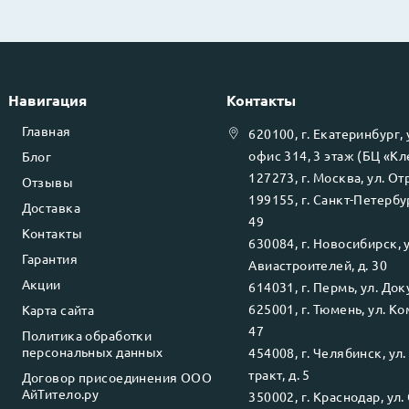
Навигация
Контакты
Главная
620100
, г.
Екатеринбург
,
офис 314, 3 этаж (БЦ «К
Блог
127273
, г.
Москва
, ул.
Отр
Отзывы
199155
, г.
Санкт-Петербу
Доставка
49
Контакты
630084
, г.
Новосибирск
, 
Гарантия
Авиастроителей, д. 30
Акции
614031
, г.
Пермь
, ул.
Доку
625001
, г.
Тюмень
, ул.
Ко
Карта сайта
47
Политика обработки
персональных данных
454008
, г.
Челябинск
, ул
тракт, д. 5
Договор присоединения ООО
АйТитело.ру
350002
, г.
Краснодар
, ул.