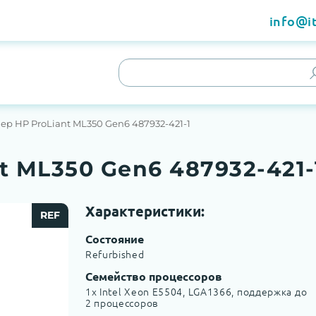
info@it
ер HP ProLiant ML350 Gen6 487932-421-1
t ML350 Gen6 487932-421-
Характеристики:
REF
Состояние
Refurbished
Семейство процессоров
1x Intel Xeon E5504, LGA1366, поддержка до
2 процессоров