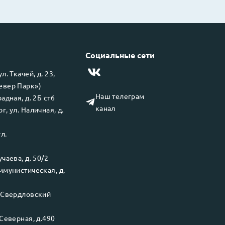
Социальные сети
 ул.
Ткачей, д. 23,
левер Парк»)
Наш телеграм
адная, д. 2Б ст6
канал
рг
, ул.
Наличная, д.
ул.
чаева, д. 50/2
ммунистическая, д.
.
Свердловский
Северная, д.490