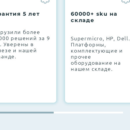
рантия 5 лет
60000+ sku на
складе
грузили более
000 решений за 9
Supermicro, HP, Dell
. Уверены в
Платформы,
лезе и нашей
комплектующие и
манде.
прочее
оборудование на
нашем складе.