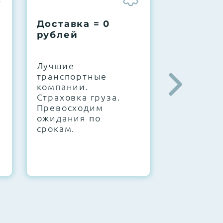
Доставка = 0
Соберем
рублей
вашу за
.
Лучшие
IT-архите
транспортные
штате. С
компании.
10000+
Страховка груза.
конфигур
Превосходим
Знаем, чт
ожидания по
работает.
срокам.