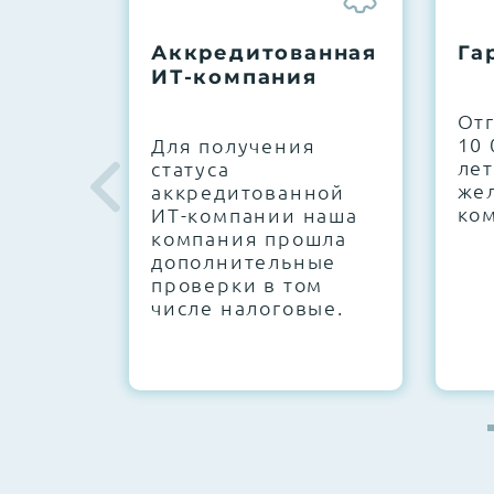
До 5 лет гарантии.
Аккредитованная
Га
ИТ-компания
Next Business Day (NBD)
От
10 
Для получения
лет
статуса
же
аккредитованной
ко
ИТ-компании наша
компания прошла
дополнительные
проверки в том
числе налоговые.