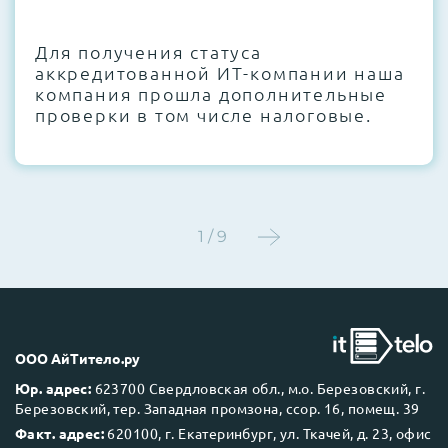
CMOS и вентиляторов при необходимости
Для получения статуса
Этап 4:
Стресс-тестирование под 100%
аккредитованной ИТ-компании наша
нагрузкой в течение 72 часов для
компания прошла дополнительные
проверки стабильности всех подсистем
проверки в том числе налоговые.
Этап 5:
Детальный фотоотчет внутреннего
состояния сервера и результаты всех
тестов отправляются вам перед отгрузкой
1 / 9
До 5 лет гарантии.
ООО АйТитело.ру
Юр. адрес:
623700 Свердловская обл., м.о. Березовский, г.
Березовский, тер. Западная промзона, ссор. 16, помещ. 39
Next Business Day (NBD)
Факт. адрес:
620100, г. Екатеринбург, ул. Ткачей, д. 23, офис