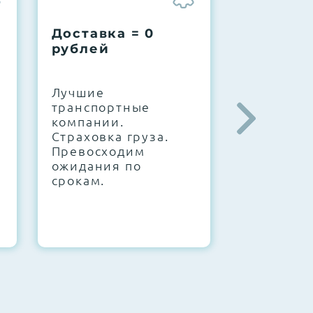
Доставка = 0
Соберем
рублей
вашу за
.
Лучшие
IT-архите
транспортные
штате. С
компании.
10000+
Страховка груза.
конфигур
Превосходим
Знаем, чт
ожидания по
работает.
срокам.