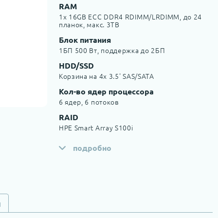
RAM
1x 16GB ECC DDR4 RDIMM/LRDIMM, до 24
планок, макс. 3TB
Блок питания
1БП 500 Вт, поддержка до 2БП
HDD/SSD
Корзина на 4х 3.5' SAS/SATA
Кол-во ядер процессора
6 ядер, 6 потоков
RAID
HPE Smart Array S100i
подробно
и