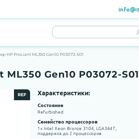
info@it
ер HP ProLiant ML350 Gen10 P03072-S01
t ML350 Gen10 P03072-S0
Характеристики:
REF
Состояние
Refurbished
Семейство процессоров
1x Intel Xeon Bronze 3104, LGA3647,
поддержка до 2 процессоров