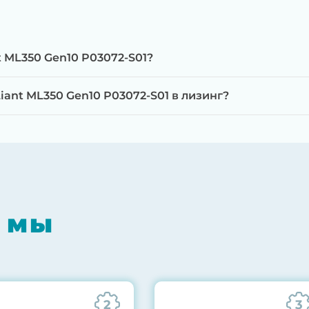
t ML350 Gen10 P03072-S01?
ant ML350 Gen10 P03072-S01 в лизинг?
мпонентов на специализированном оборудовании с 
RAID-контроллеров, iLO/iDRAC и сетевых адаптеров
мпрессором, замена термоинтерфейсов, замена бат
 мы
0% нагрузкой в течение 72 часов для проверки стаб
ннего состояния сервера и результаты всех тестов 
2
3