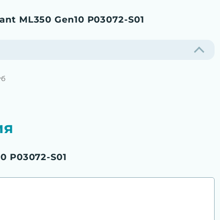
ant ML350 Gen10 P03072-S01
уб
ия
0 P03072-S01