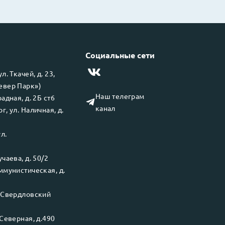
Социальные сети
 ул.
Ткачей, д. 23,
левер Парк»)
Наш телеграм
адная, д. 2Б ст6
канал
рг
, ул.
Наличная, д.
ул.
чаева, д. 50/2
ммунистическая, д.
.
Свердловский
Северная, д.490