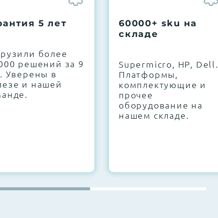
рантия 5 лет
60000+ sku на
складе
грузили более
000 решений за 9
Supermicro, HP, Dell
. Уверены в
Платформы,
лезе и нашей
комплектующие и
манде.
прочее
оборудование на
нашем складе.