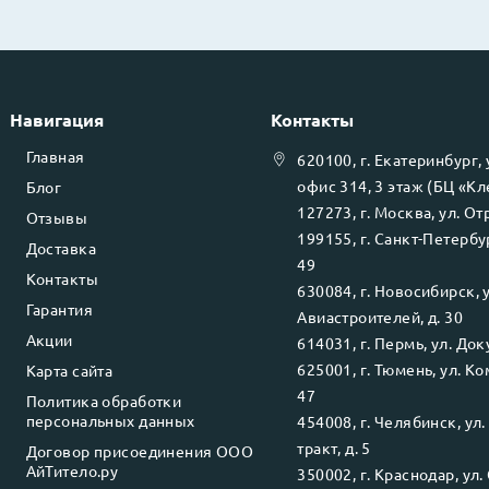
Навигация
Контакты
Главная
620100
, г.
Екатеринбург
,
офис 314, 3 этаж (БЦ «К
Блог
127273
, г.
Москва
, ул.
Отр
Отзывы
199155
, г.
Санкт-Петербу
Доставка
49
Контакты
630084
, г.
Новосибирск
, 
Гарантия
Авиастроителей, д. 30
Акции
614031
, г.
Пермь
, ул.
Доку
625001
, г.
Тюмень
, ул.
Ко
Карта сайта
47
Политика обработки
персональных данных
454008
, г.
Челябинск
, ул
тракт, д. 5
Договор присоединения ООО
АйТитело.ру
350002
, г.
Краснодар
, ул.