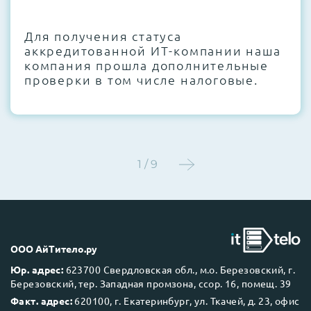
CMOS и вентиляторов при необходимости
Для получения статуса
Этап 4:
Стресс-тестирование под 100%
аккредитованной ИТ-компании наша
нагрузкой в течение 72 часов для
компания прошла дополнительные
проверки стабильности всех подсистем
проверки в том числе налоговые.
Этап 5:
Детальный фотоотчет внутреннего
состояния сервера и результаты всех
тестов отправляются вам перед отгрузкой
1 / 9
До 5 лет гарантии.
ООО АйТитело.ру
Юр. адрес:
623700 Свердловская обл., м.о. Березовский, г.
Березовский, тер. Западная промзона, ссор. 16, помещ. 39
Next Business Day (NBD)
Факт. адрес:
620100, г. Екатеринбург, ул. Ткачей, д. 23, офис