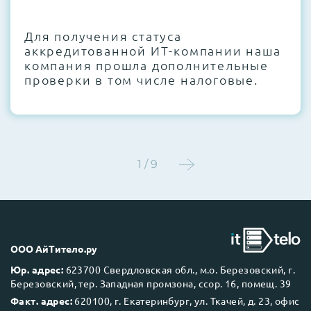
CMOS и вентиляторов при необходимости
Для получения статуса
Этап 4:
Стресс-тестирование под 100%
аккредитованной ИТ-компании наша
нагрузкой в течение 72 часов для
компания прошла дополнительные
проверки стабильности всех подсистем
проверки в том числе налоговые.
Этап 5:
Детальный фотоотчет внутреннего
состояния сервера и результаты всех
тестов отправляются вам перед отгрузкой
1 / 9
До 5 лет гарантии.
ООО АйТитело.ру
Юр. адрес:
623700 Свердловская обл., м.о. Березовский, г.
Березовский, тер. Западная промзона, ссор. 16, помещ. 39
Next Business Day (NBD)
Факт. адрес:
620100, г. Екатеринбург, ул. Ткачей, д. 23, офис