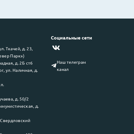
Социальные сети
 ул.
Ткачей, д. 23,
левер Парк»)
Наш телеграм
адная, д. 2Б ст6
канал
рг
, ул.
Наличная, д.
ул.
чаева, д. 50/2
ммунистическая, д.
.
Свердловский