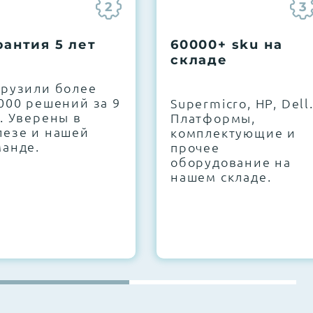
2
3
рантия 5 лет
60000+ sku на
складе
грузили более
000 решений за 9
Supermicro, HP, Dell
. Уверены в
Платформы,
лезе и нашей
комплектующие и
манде.
прочее
оборудование на
нашем складе.