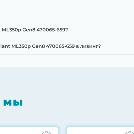
t ML350p Gen8 470065-659?
ant ML350p Gen8 470065-659 в лизинг?
мпонентов на специализированном оборудовании с 
RAID-контроллеров, iLO/iDRAC и сетевых адаптеров
мпрессором, замена термоинтерфейсов, замена бат
 мы
0% нагрузкой в течение 72 часов для проверки стаб
ннего состояния сервера и результаты всех тестов 