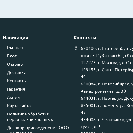
Навигация
Контакты
Главная
620100
, г.
Екатеринбург
,
офис 314, 3 этаж (БЦ «К
Блог
127273
, г.
Москва
, ул.
Отр
Отзывы
199155
, г.
Санкт-Петербу
Доставка
49
Контакты
630084
, г.
Новосибирск
, 
Гарантия
Авиастроителей, д. 30
Акции
614031
, г.
Пермь
, ул.
Доку
625001
, г.
Тюмень
, ул.
Ко
Карта сайта
47
Политика обработки
персональных данных
454008
, г.
Челябинск
, ул
тракт, д. 5
Договор присоединения ООО
АйТитело.ру