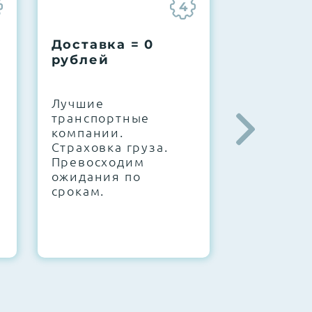
4
Доставка = 0
Соберем
рублей
вашу за
.
Лучшие
IT-архите
транспортные
штате. С
компании.
10000+
Страховка груза.
конфигур
Превосходим
Знаем, чт
ожидания по
работает.
срокам.