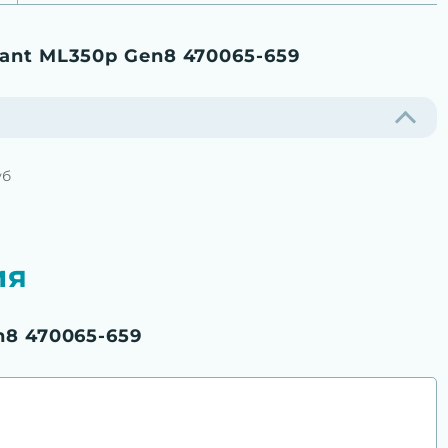
ant ML350p Gen8 470065-659
уб
ия
n8 470065-659