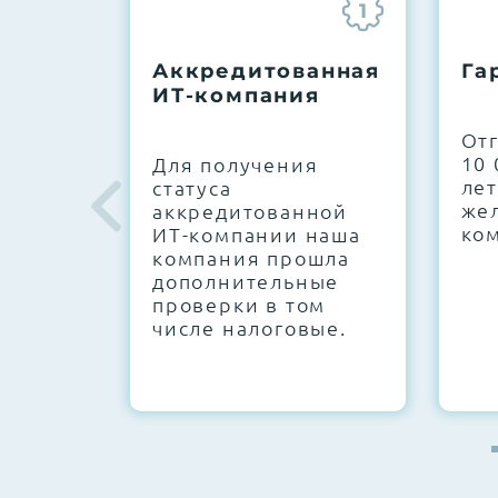
1
До 5 лет гарантии.
Аккредитованная
Га
ИТ-компания
Next Business Day (NBD)
От
10 
Для получения
лет
статуса
же
аккредитованной
ко
ИТ-компании наша
компания прошла
дополнительные
проверки в том
числе налоговые.