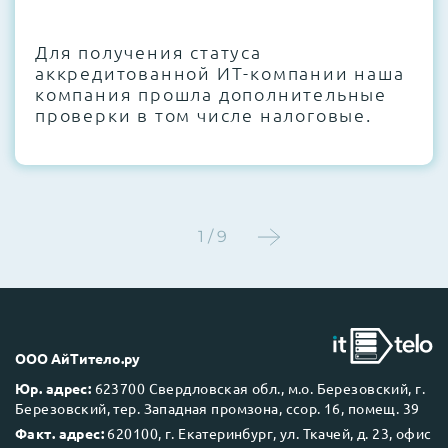
CMOS и вентиляторов при необходимости
Для получения статуса
Этап 4:
Стресс-тестирование под 100%
аккредитованной ИТ-компании наша
нагрузкой в течение 72 часов для
компания прошла дополнительные
проверки стабильности всех подсистем
проверки в том числе налоговые.
Этап 5:
Детальный фотоотчет внутреннего
состояния сервера и результаты всех
тестов отправляются вам перед отгрузкой
1 / 9
До 5 лет гарантии.
ООО АйТитело.ру
Юр. адрес:
623700 Свердловская обл., м.о. Березовский, г.
Березовский, тер. Западная промзона, ссор. 16, помещ. 39
Next Business Day (NBD)
Факт. адрес:
620100, г. Екатеринбург, ул. Ткачей, д. 23, офис