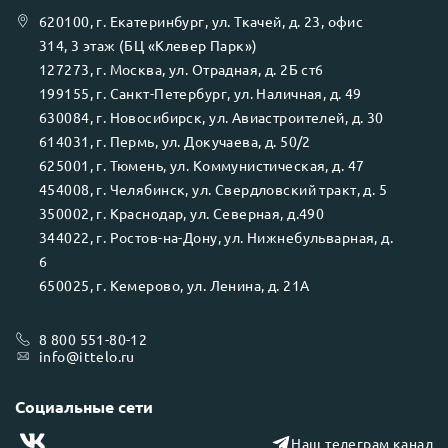
620100
, г.
Екатеринбург
, ул.
Ткачей, д. 23, офис
314, 3 этаж (БЦ «Клевер Парк»)
127273
, г.
Москва
, ул.
Отрадная, д. 2Б ст6
199155
, г.
Санкт-Петербург
, ул.
Наличная, д. 49
630084
, г.
Новосибирск
, ул.
Авиастроителей, д. 30
614031
, г.
Пермь
, ул.
Докучаева, д. 50/2
625001
, г.
Тюмень
, ул.
Коммунистическая, д. 47
454008
, г.
Челябинск
, ул.
Свердловский тракт, д. 5
350002
, г.
Краснодар
, ул.
Северная, д.490
344022
, г.
Ростов-на-Дону
, ул.
Нижнебульварная, д.
6
650025
, г.
Кемерово
, ул.
Ленина, д. 21А
8 800 551-80-12
info@ittelo.ru
Социальные сети
Наш телеграм канал