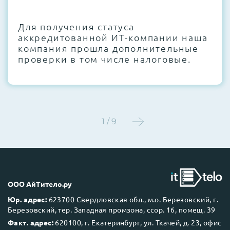
CMOS и вентиляторов при необходимости
Для получения статуса
Этап 4:
Стресс-тестирование под 100%
аккредитованной ИТ-компании наша
нагрузкой в течение 72 часов для
компания прошла дополнительные
проверки стабильности всех подсистем
проверки в том числе налоговые.
Этап 5:
Детальный фотоотчет внутреннего
состояния сервера и результаты всех
тестов отправляются вам перед отгрузкой
1 / 9
До 5 лет гарантии.
ООО АйТитело.ру
Юр. адрес:
623700 Свердловская обл., м.о. Березовский, г.
Березовский, тер. Западная промзона, ссор. 16, помещ. 39
Next Business Day (NBD)
Факт. адрес:
620100, г. Екатеринбург, ул. Ткачей, д. 23, офис