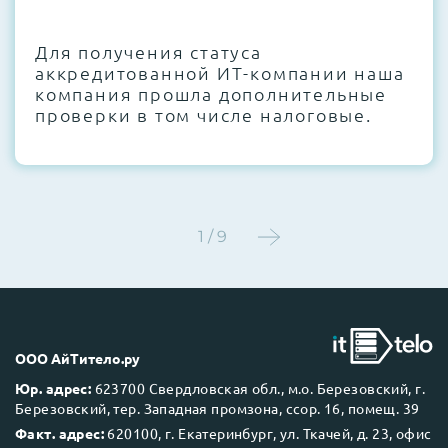
CMOS и вентиляторов при необходимости
Для получения статуса
Этап 4:
Стресс-тестирование под 100%
аккредитованной ИТ-компании наша
нагрузкой в течение 72 часов для
компания прошла дополнительные
проверки стабильности всех подсистем
проверки в том числе налоговые.
Этап 5:
Детальный фотоотчет внутреннего
состояния сервера и результаты всех
тестов отправляются вам перед отгрузкой
1 / 9
До 5 лет гарантии.
ООО АйТитело.ру
Юр. адрес:
623700 Свердловская обл., м.о. Березовский, г.
Березовский, тер. Западная промзона, ссор. 16, помещ. 39
Next Business Day (NBD)
Факт. адрес:
620100, г. Екатеринбург, ул. Ткачей, д. 23, офис