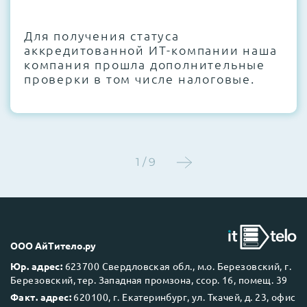
CMOS и вентиляторов при необходимости
Для получения статуса
Этап 4:
Стресс-тестирование под 100%
аккредитованной ИТ-компании наша
нагрузкой в течение 72 часов для
компания прошла дополнительные
проверки стабильности всех подсистем
проверки в том числе налоговые.
Этап 5:
Детальный фотоотчет внутреннего
состояния сервера и результаты всех
тестов отправляются вам перед отгрузкой
1 / 9
До 5 лет гарантии.
ООО АйТитело.ру
Юр. адрес:
623700 Свердловская обл., м.о. Березовский, г.
Березовский, тер. Западная промзона, ссор. 16, помещ. 39
Next Business Day (NBD)
Факт. адрес:
620100, г. Екатеринбург, ул. Ткачей, д. 23, офис