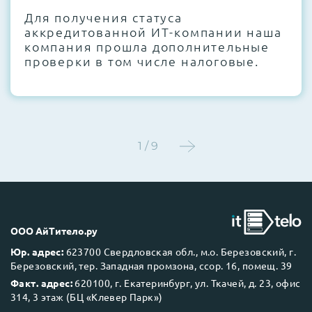
Для получения статуса
Этап 4:
Стресс-тестирование под 100%
аккредитованной ИТ-компании наша
нагрузкой в течение 72 часов для
компания прошла дополнительные
проверки стабильности всех подсистем
проверки в том числе налоговые.
Этап 5:
Детальный фотоотчет внутреннего
состояния сервера и результаты всех
тестов отправляются вам перед отгрузкой
1 / 9
До 5 лет гарантии.
ООО АйТитело.ру
Юр. адрес:
623700 Свердловская обл., м.о. Березовский, г.
Березовский, тер. Западная промзона, ссор. 16, помещ. 39
Next Business Day (NBD)
Факт. адрес:
620100, г. Екатеринбург, ул. Ткачей, д. 23, офис
314, 3 этаж (БЦ «Клевер Парк»)