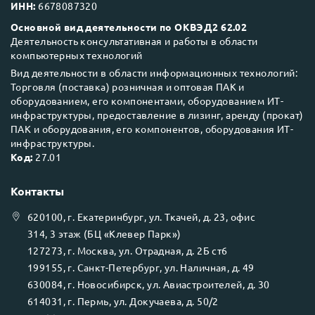
ИНН:
6678087320
Основной вид деятельности по ОКВЭД2 62.02
Деятельность консультативная и работы в области
компьютерных технологий
Вид деятельности в области информационных технологий:
Торговля (поставка) розничная и оптовая ПАК и
оборудованием, его компонентами, оборудованием ИТ-
инфраструктуры, предоставление в лизинг, аренду (прокат)
ПАК и оборудования, его компонентов, оборудования ИТ-
инфраструктуры.
Код:
27.01
Контакты
620100
, г.
Екатеринбург
, ул.
Ткачей, д. 23, офис
314, 3 этаж (БЦ «Клевер Парк»)
127273
, г.
Москва
, ул.
Отрадная, д. 2Б ст6
199155
, г.
Санкт-Петербург
, ул.
Наличная, д. 49
630084
, г.
Новосибирск
, ул.
Авиастроителей, д. 30
614031
, г.
Пермь
, ул.
Докучаева, д. 50/2