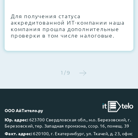
CMOS и вентиляторов при необходимости
Для получения статуса
Этап 4:
Стресс-тестирование под 100%
аккредитованной ИТ-компании наша
нагрузкой в течение 72 часов для
компания прошла дополнительные
проверки стабильности всех подсистем
проверки в том числе налоговые.
Этап 5:
Детальный фотоотчет внутреннего
состояния сервера и результаты всех
тестов отправляются вам перед отгрузкой
1 / 9
До 5 лет гарантии.
ООО АйТитело.ру
Юр. адрес:
623700 Свердловская обл., м.о. Березовский, г.
Березовский, тер. Западная промзона, ссор. 16, помещ. 39
Next Business Day (NBD)
Факт. адрес:
620100, г. Екатеринбург, ул. Ткачей, д. 23, офис