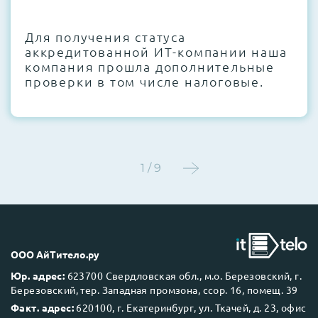
CMOS и вентиляторов при необходимости
Для получения статуса
Этап 4:
Стресс-тестирование под 100%
аккредитованной ИТ-компании наша
нагрузкой в течение 72 часов для
компания прошла дополнительные
проверки стабильности всех подсистем
проверки в том числе налоговые.
Этап 5:
Детальный фотоотчет внутреннего
состояния сервера и результаты всех
тестов отправляются вам перед отгрузкой
1 / 9
До 5 лет гарантии.
ООО АйТитело.ру
Юр. адрес:
623700 Свердловская обл., м.о. Березовский, г.
Березовский, тер. Западная промзона, ссор. 16, помещ. 39
Next Business Day (NBD)
Факт. адрес:
620100, г. Екатеринбург, ул. Ткачей, д. 23, офис