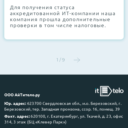
Для получения статуса
Этап 4:
Стресс-тестирование под 100%
аккредитованной ИТ-компании наша
нагрузкой в течение 72 часов для
компания прошла дополнительные
проверки стабильности всех подсистем
проверки в том числе налоговые.
Этап 5:
Детальный фотоотчет внутреннего
состояния сервера и результаты всех
тестов отправляются вам перед отгрузкой
1 / 9
До 5 лет гарантии.
ООО АйТитело.ру
Юр. адрес:
623700 Свердловская обл., м.о. Березовский, г.
Березовский, тер. Западная промзона, ссор. 16, помещ. 39
Next Business Day (NBD)
Факт. адрес:
620100, г. Екатеринбург, ул. Ткачей, д. 23, офис
314, 3 этаж (БЦ «Клевер Парк»)