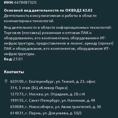
ИНН:
6678087320
Основной вид деятельности по ОКВЭД2 62.02
Деятельность консультативная и работы в области
компьютерных технологий
Вид деятельности в области информационных технологий:
Торговля (поставка) розничная и оптовая ПАК и
оборудованием, его компонентами, оборудованием ИТ-
инфраструктуры, предоставление в лизинг, аренду (прокат)
ПАК и оборудования, его компонентов, оборудования ИТ-
инфраструктуры.
Код:
27.01
Контакты
620100
, г.
Екатеринбург
, ул.
Ткачей, д. 23, офис
314, 3 этаж (БЦ «Клевер Парк»)
127273
, г.
Москва
, ул.
Отрадная, д. 2Б ст6
199155
, г.
Санкт-Петербург
, ул.
Наличная, д. 49
630084
, г.
Новосибирск
, ул.
Авиастроителей, д. 30
614031
, г.
Пермь
, ул.
Докучаева, д. 50/2