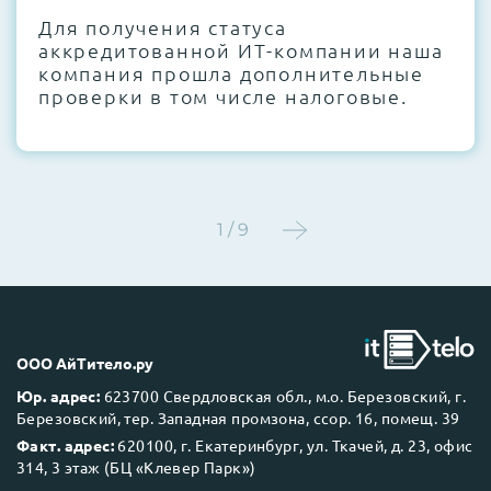
Для получения статуса
Этап 4:
Стресс-тестирование под 100%
аккредитованной ИТ-компании наша
нагрузкой в течение 72 часов для
компания прошла дополнительные
проверки стабильности всех подсистем
проверки в том числе налоговые.
Этап 5:
Детальный фотоотчет внутреннего
состояния сервера и результаты всех
тестов отправляются вам перед отгрузкой
1 / 9
До 5 лет гарантии.
ООО АйТитело.ру
Юр. адрес:
623700 Свердловская обл., м.о. Березовский, г.
Березовский, тер. Западная промзона, ссор. 16, помещ. 39
Next Business Day (NBD)
Факт. адрес:
620100, г. Екатеринбург, ул. Ткачей, д. 23, офис
314, 3 этаж (БЦ «Клевер Парк»)