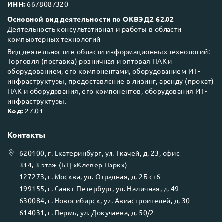
ИНН:
6678087320
Основной вид деятельности по ОКВЭД2 62.02
Деятельность консультативная и работы в области
компьютерных технологий
Вид деятельности в области информационных технологий:
Торговля (поставка) розничная и оптовая ПАК и
оборудованием, его компонентами, оборудованием ИТ-
инфраструктуры, предоставление в лизинг, аренду (прокат)
ПАК и оборудования, его компонентов, оборудования ИТ-
инфраструктуры.
Код:
27.01
Контакты
620100
, г.
Екатеринбург
, ул.
Ткачей, д. 23, офис
314, 3 этаж (БЦ «Клевер Парк»)
127273
, г.
Москва
, ул.
Отрадная, д. 2Б ст6
199155
, г.
Санкт-Петербург
, ул.
Наличная, д. 49
630084
, г.
Новосибирск
, ул.
Авиастроителей, д. 30
614031
, г.
Пермь
, ул.
Докучаева, д. 50/2