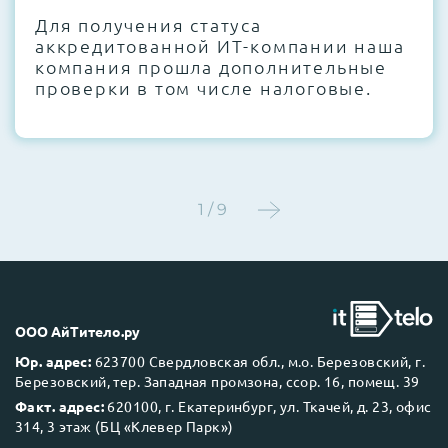
Для получения статуса
Этап 4:
Стресс-тестирование под 100%
аккредитованной ИТ-компании наша
нагрузкой в течение 72 часов для
компания прошла дополнительные
проверки стабильности всех подсистем
проверки в том числе налоговые.
Этап 5:
Детальный фотоотчет внутреннего
состояния сервера и результаты всех
тестов отправляются вам перед отгрузкой
1 / 9
До 5 лет гарантии.
ООО АйТитело.ру
Юр. адрес:
623700 Свердловская обл., м.о. Березовский, г.
Березовский, тер. Западная промзона, ссор. 16, помещ. 39
Next Business Day (NBD)
Факт. адрес:
620100, г. Екатеринбург, ул. Ткачей, д. 23, офис
314, 3 этаж (БЦ «Клевер Парк»)