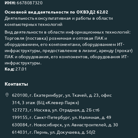
ИНН:
6678087320
Основной вид деятельности по ОКВЭД2 62.02
Деятельность консультативная и работы в области
компьютерных технологий
Вид деятельности в области информационных технологий:
Торговля (поставка) розничная и оптовая ПАК и
оборудованием, его компонентами, оборудованием ИТ-
инфраструктуры, предоставление в лизинг, аренду (прокат)
ПАК и оборудования, его компонентов, оборудования ИТ-
инфраструктуры.
Код:
27.01
Контакты
620100
, г.
Екатеринбург
, ул.
Ткачей, д. 23, офис
314, 3 этаж (БЦ «Клевер Парк»)
127273
, г.
Москва
, ул.
Отрадная, д. 2Б ст6
199155
, г.
Санкт-Петербург
, ул.
Наличная, д. 49
630084
, г.
Новосибирск
, ул.
Авиастроителей, д. 30
614031
, г.
Пермь
, ул.
Докучаева, д. 50/2