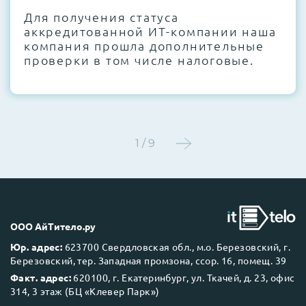
Для получения статуса
Этап 4:
Стресс-тестирование под 100%
аккредитованной ИТ-компании наша
нагрузкой в течение 72 часов для
компания прошла дополнительные
проверки стабильности всех подсистем
проверки в том числе налоговые.
Этап 5:
Детальный фотоотчет внутреннего
состояния сервера и результаты всех
тестов отправляются вам перед отгрузкой
1 / 9
До 5 лет гарантии.
ООО АйТитело.ру
Юр. адрес:
623700 Свердловская обл., м.о. Березовский, г.
Березовский, тер. Западная промзона, ссор. 16, помещ. 39
Next Business Day (NBD)
Факт. адрес:
620100, г. Екатеринбург, ул. Ткачей, д. 23, офис
314, 3 этаж (БЦ «Клевер Парк»)