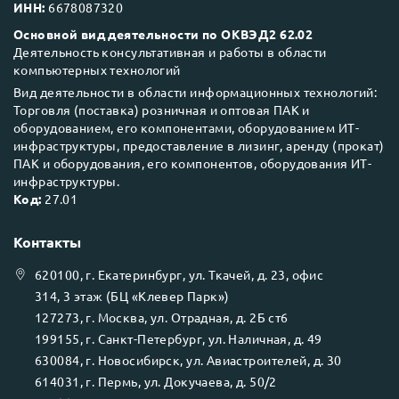
ИНН:
6678087320
Основной вид деятельности по ОКВЭД2 62.02
Деятельность консультативная и работы в области
компьютерных технологий
Вид деятельности в области информационных технологий:
Торговля (поставка) розничная и оптовая ПАК и
оборудованием, его компонентами, оборудованием ИТ-
инфраструктуры, предоставление в лизинг, аренду (прокат)
ПАК и оборудования, его компонентов, оборудования ИТ-
инфраструктуры.
Код:
27.01
Контакты
620100
, г.
Екатеринбург
, ул.
Ткачей, д. 23, офис
314, 3 этаж (БЦ «Клевер Парк»)
127273
, г.
Москва
, ул.
Отрадная, д. 2Б ст6
199155
, г.
Санкт-Петербург
, ул.
Наличная, д. 49
630084
, г.
Новосибирск
, ул.
Авиастроителей, д. 30
614031
, г.
Пермь
, ул.
Докучаева, д. 50/2